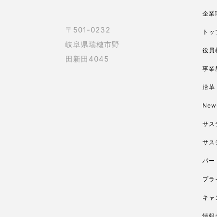
企業
〒501-0232
トッ
岐阜県瑞穂市野
役員
田新田4045
事業
沿革
New
サス
サス
パー
プラ
キャ
情報