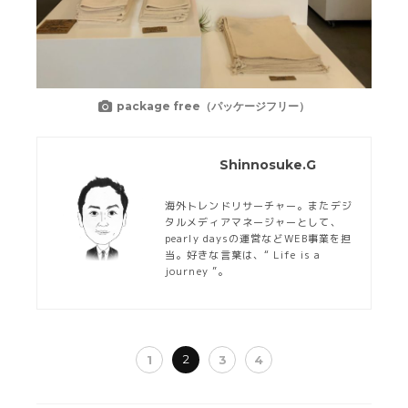
package free（パッケージフリー）
Shinnosuke.G
海外トレンドリサーチャー。
またデジ
タルメディアマネージャーとして、
pearly days
の運営など
WEB
事業を
担
当。好きな言葉は、“ Life is a
journey ”。
2
1
3
4