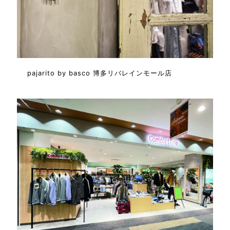
pajarito by basco 博多リバレインモール店