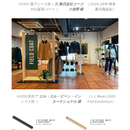
H2100 黒アシード柱 + 黒
株式会社コーコ
｜2025-26年 秋冬
300延長パーツ（
ス信岡 様
展示商談会）
H2100木目ア
エル・エル・ビーン・イン
｜L.L.Bean 2025
シード柱（
ターナショナル 様
Fall Exhibition）