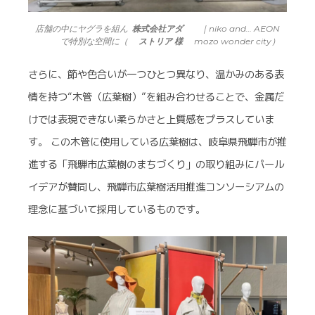
店舗の中にヤグラを組ん
株式会社アダ
｜niko and… AEON
で特別な空間に（
ストリア 様
mozo wonder city）
さらに、節や色合いが一つひとつ異なり、温かみのある表
情を持つ“木管（広葉樹）”を組み合わせることで、金属だ
けでは表現できない柔らかさと上質感をプラスしていま
す。 この木管に使用している広葉樹は、岐阜県飛騨市が推
進する「飛騨市広葉樹のまちづくり」の取り組みにパール
イデアが賛同し、飛騨市広葉樹活用推進コンソーシアムの
理念に基づいて採用しているものです。