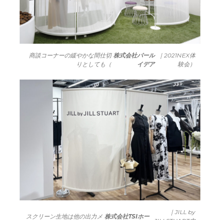
商談コーナーの緩やかな間仕切
株式会社パール
｜2021NEX体
りとしても（
イデア
験会）
｜JILL by
スクリーン生地は他の出力メ
株式会社TSIホー