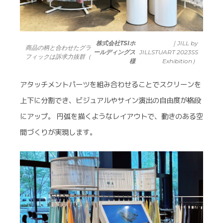
株式会社TSIホ
｜JILL by
商品の柄と合わせたグラ
ールディングス
JILLSTUART 2023SS
フィックは訴求力抜群（
様
Exhibition）
アタッチメントパーツを組み合わせることでスクリーンを
上下に分割でき、ビジュアルやサイン演出の自由度が格段
にアップ。 円弧を描くようなレイアウトで、動きのある空
間づくりが実現します。