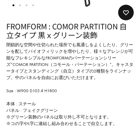
形
式
で
FROMFORM : COMOR PARTITION 自
ご
立タイプ 黒ｘグリーン装飾
紹
介
閉鎖的な空間や仕切られた場所でも風通しをよくしたり、グリー
ンを配してバイオフィリックを増やしたり、様々なアレンジが可
し
能なフレキシブルなFROMFORMのパーテーションシリー
て
ズ”COMOR PARTITION（コモール・パーテーション）”。キャスタ
い
ータイプとスタンディング（自立）タイプの2種類をラインナッ
プ。中のパネルを自由にお選びいただけます。
ま
す
Size : W900 D105.4 H1800
本体 : スチール
パネル : フェイクグリーン
※グリーン装飾のパネルは取り外し不可となります。
※コの字やL字に連結し組み合わせることで自立します。