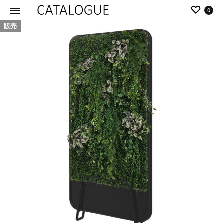
0
販売
カ
パ
タ
ー
ロ
ル
グ
イ
|
デ
パ
ア
ー
の
ル
商
イ
品
デ
を
ア
カ
タ
ロ
グ