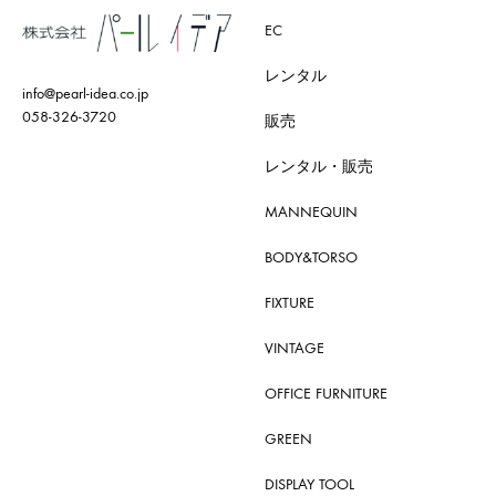
EC
レンタル
info@pearl-idea.co.jp
058-326-3720
販売
レンタル・販売
MANNEQUIN
BODY&TORSO
FIXTURE
VINTAGE
OFFICE FURNITURE
GREEN
DISPLAY TOOL