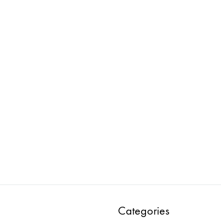
FROMFORM : BOX TABLE
FROMFORM : BOX TABLE
ローチェア両面 W2400
ハイチェア両面 W1800
ADD
ADD
TO
TO
WISHLIST
WISH
Categories