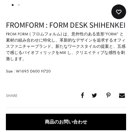
形
式
で
FROMFORM : FORM DESK SHIHENKEI
ご
紹
FROM FORM ( フロムフォルム) は、意外性のある造形“FORM” と
素材の組み合わせに特化し、革新的なデザインを追求するオフィ
介
スファニチャーブランド。新たなワークスタイルの提案と、五感
し
で感じるバイオフィリックをMIX し、クリエイティブな感性を刺
て
激します。
い
Size : W1695 D600 H720
ま
す
SHARE
商品のお問い合わせ