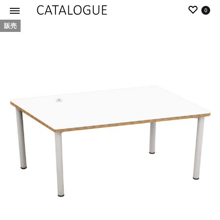
0
販売
カ
パ
タ
ー
ロ
ル
グ
イ
|
デ
パ
ア
ー
の
ル
商
イ
品
デ
を
ア
カ
タ
ロ
グ