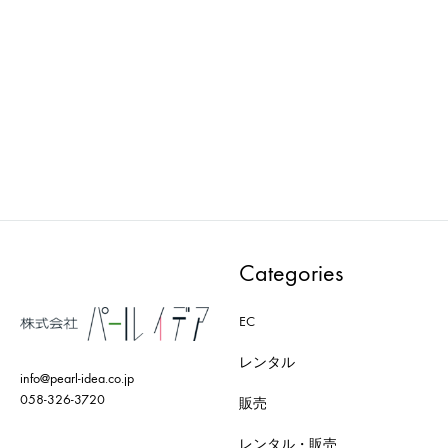
FROMFORM : COMOR
FROMFORM : BOX TABLE
PANEL H1700 TYPE – M /
ローチェア両面 W2400
Blue
ADD
ADD
TO
TO
WISH
WISHLIST
Categories
EC
レンタル
info@pearl-idea.co.jp
058-326-3720
販売
レンタル・販売