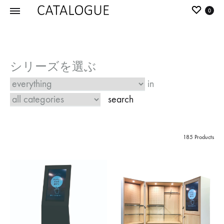
0
カ
パ
タ
ー
ロ
ル
グ
イ
in
|
デ
パ
ア
search
ー
の
ル
商
185 Products
イ
品
デ
を
ア
カ
タ
ロ
グ