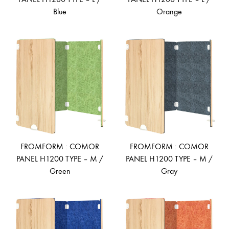
Blue
Orange
ADD
AD
TO
TO
WISHLIST
WIS
FROMFORM : COMOR
FROMFORM : COMOR
PANEL H1200 TYPE – M /
PANEL H1200 TYPE – M /
Green
Gray
ADD
AD
TO
TO
WISHLIST
WIS