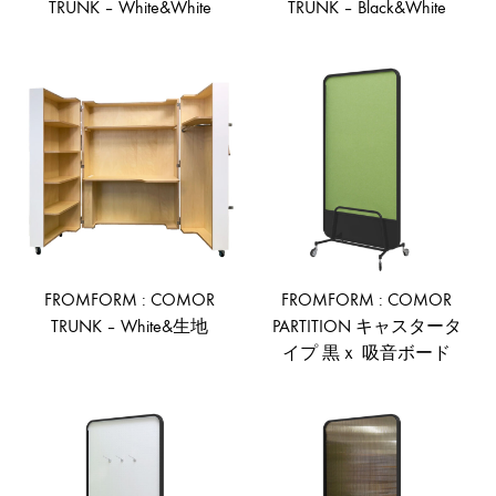
TRUNK – White&White
TRUNK – Black&White
ADD
AD
TO
TO
WISHLIST
WIS
FROMFORM : COMOR
FROMFORM : COMOR
TRUNK – White&生地
PARTITION キャスタータ
イプ 黒ｘ 吸音ボード
ADD
TO
AD
WISHLIST
TO
WIS