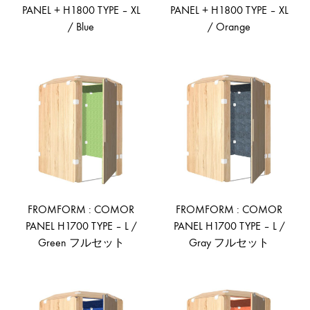
PANEL + H1800 TYPE – XL
PANEL + H1800 TYPE – XL
/ Blue
/ Orange
ADD
AD
TO
TO
WISHLIST
WIS
FROMFORM : COMOR
FROMFORM : COMOR
PANEL H1700 TYPE – L /
PANEL H1700 TYPE – L /
Green フルセット
Gray フルセット
ADD
AD
TO
TO