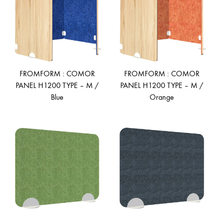
FROMFORM : COMOR
FROMFORM : COMOR
PANEL H1200 TYPE – M /
PANEL H1200 TYPE – M /
Blue
Orange
ADD
AD
TO
TO
WISHLIST
WIS