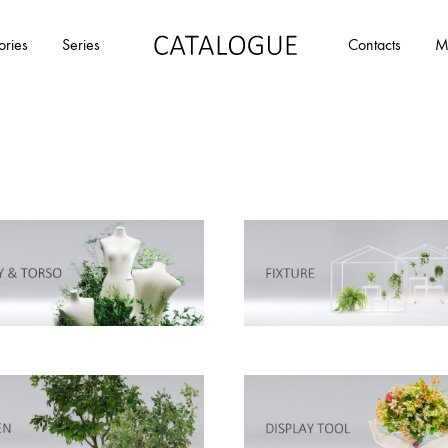
ories
Series
Contacts
M
カ
パ
タ
ー
ロ
ル
グ
イ
|
デ
パ
ア
ー
の
ル
商
イ
品
デ
を
ア
カ
タ
ロ
グ