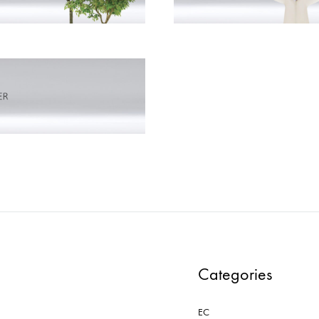
形
式
で
ご
紹
介
し
て
い
ま
す
Categories
EC