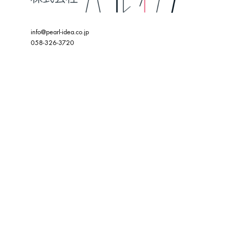
info@pearl-idea.co.jp
058-326-3720