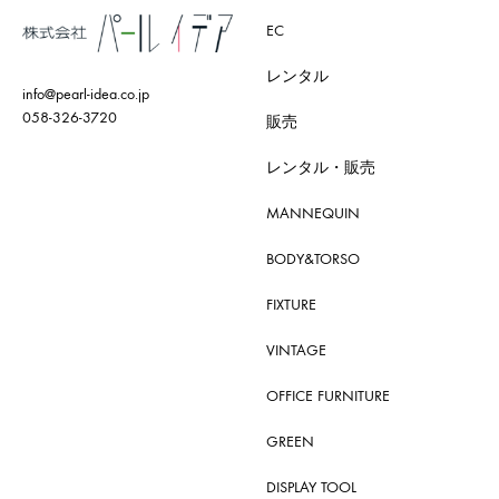
EC
レンタル
info@pearl-idea.co.jp
058-326-3720
販売
レンタル・販売
MANNEQUIN
BODY&TORSO
FIXTURE
VINTAGE
OFFICE FURNITURE
GREEN
DISPLAY TOOL