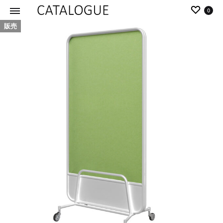
0
販売
カ
パ
タ
ー
ロ
ル
グ
イ
|
デ
パ
ア
ー
の
ル
商
イ
品
デ
を
ア
カ
タ
ロ
グ