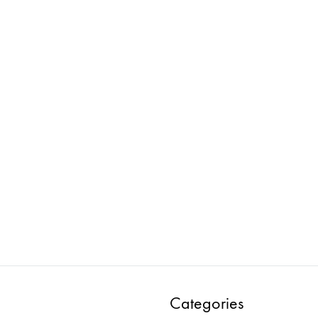
FROMFORM : COMOR
FROMFORM : BOX TABLE
PANEL H1700 TYPE – M /
ハイチェア両面 W3000
Orange
ADD
ADD
TO
TO
WISHLIST
WISH
Categories