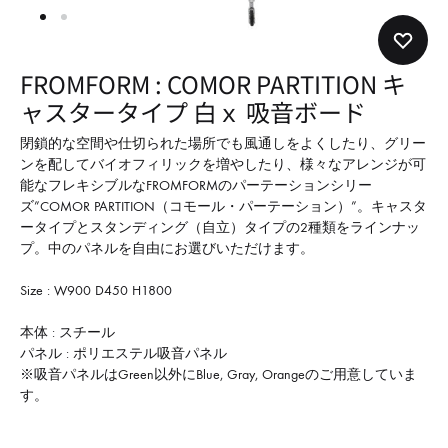
形
式
で
FROMFORM : COMOR PARTITION キ
ご
ャスタータイプ 白ｘ 吸音ボード
紹
介
閉鎖的な空間や仕切られた場所でも風通しをよくしたり、グリー
ンを配してバイオフィリックを増やしたり、様々なアレンジが可
し
能なフレキシブルなFROMFORMのパーテーションシリー
て
ズ”COMOR PARTITION（コモール・パーテーション）”。キャスタ
い
ータイプとスタンディング（自立）タイプの2種類をラインナッ
プ。中のパネルを自由にお選びいただけます。
ま
す
Size : W900 D450 H1800
本体 : スチール
パネル : ポリエステル吸音パネル
※吸音パネルはGreen以外にBlue, Gray, Orangeのご用意していま
す。