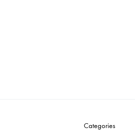
ROMFORM : 1on1 TABLE
FROMFORM : COMOR PANE
TYPE – L / Gray
ADD
TO
WISHLIST
Categories