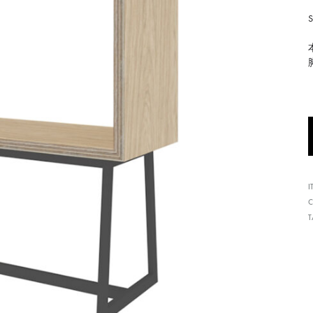
形
式
で
ご
紹
介
し
て
い
I
ま
C
す