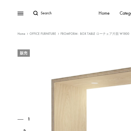
Home
Categ
Home
OFFICE FURNITURE
FROMFORM : BOX TABLE ローチェア片面 W1800
販売
1