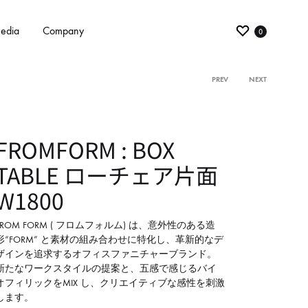
edia
Company
0
PREV
NEXT
Product
navigati
FROMFORM : BOX
TABLE ローチェア片面
W1800
FROM FORM ( フロムフォルム) は、意外性のある造
形“FORM” と素材の組み合わせに特化し、革新的なデ
ザインを追求するオフィスファニチャーブランド。
新たなワークスタイルの提案と、五感で感じるバイ
オフィリックをMIX し、クリエイティブな感性を刺激
します。