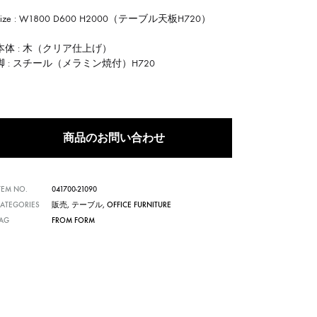
Size : W1800 D600 H2000（テーブル天板H720）
本体 : 木（クリア仕上げ）
脚 : スチール（メラミン焼付）H720
商品のお問い合わせ
TEM NO.
041700-21090
ATEGORIES
販売
,
テーブル
,
OFFICE FURNITURE
TAG
FROM FORM