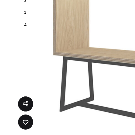
2
3
4
ADD