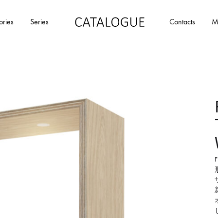
ories
Series
Contacts
M
カ
パ
タ
ー
ロ
ル
グ
イ
|
デ
パ
ア
ー
の
ル
商
イ
品
デ
を
ア
カ
タ
ロ
グ