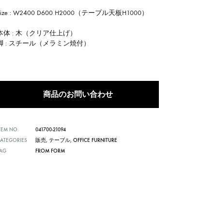
Size : W2400 D600 H2000（テーブル天板H1000）
本体 : 木（クリア仕上げ）
脚 : スチール（メラミン焼付）
商品のお問い合わせ
TEM NO.
041700-21094
ATEGORIES
販売
,
テーブル
,
OFFICE FURNITURE
TAG
FROM FORM