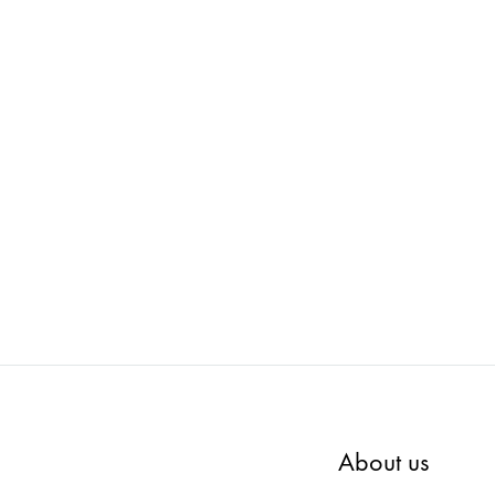
 TABLE
FROMFORM : BOX TABLE ローチェア
FRO
片面 W1800
ADD
TO
ADD
WISHLIST
TO
WISHLIST
About us