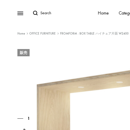
Home
Categ
Home
OFFICE FURNITURE
FROMFORM : BOX TABLE ハイチェア片面 W2400
販売
1