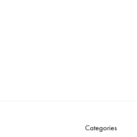
FROMFORM : LAMP SHADE
ORM : BOX TABLE ローチェア
両面 W3000
ADD
TO
WISHLIST
Categories