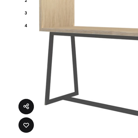
2
3
4
ADD