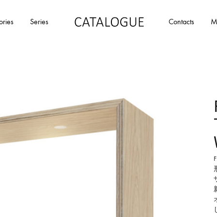
ories
Series
Contacts
M
カ
パ
タ
ー
ロ
ル
グ
イ
|
デ
パ
ア
ー
の
ル
商
イ
品
デ
を
ア
カ
タ
ロ
グ