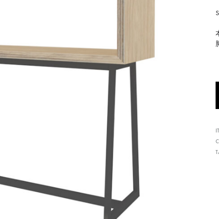
形
式
で
ご
紹
介
し
て
い
I
ま
C
す