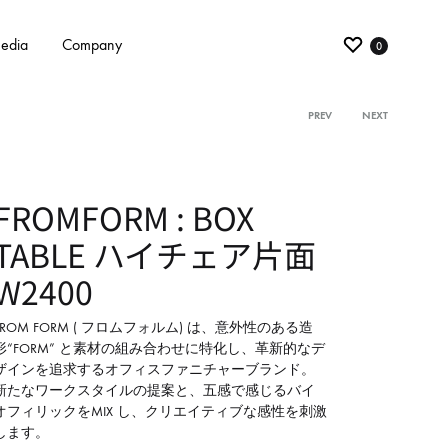
edia
Company
0
PREV
NEXT
Product
navigati
FROMFORM : BOX
TABLE ハイチェア片面
W2400
FROM FORM ( フロムフォルム) は、意外性のある造
形“FORM” と素材の組み合わせに特化し、革新的なデ
ザインを追求するオフィスファニチャーブランド。
新たなワークスタイルの提案と、五感で感じるバイ
オフィリックをMIX し、クリエイティブな感性を刺激
します。