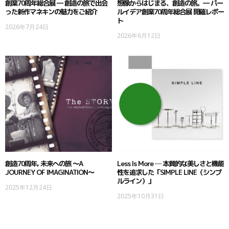
創業70周年総合展 ― 創造の旅で出会
想像からはじまる、創造の旅。― パー
った新作マネキンの魅力をご紹介
ルイデア創業70周年総合展 開催レポー
ト
2026年7月24日
2026年6月12日
創造70周年, 未来への旅 ～A
Less Is More ─ 本質的な美しさと機能
JOURNEY OF IMAGINATION～
性を追求した「SIMPLE LINE（シンプ
ルライン）」
2025年12月24日
2025年10月31日