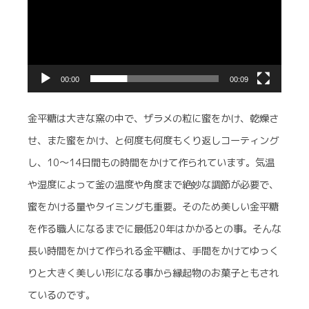
プ
レ
ー
ヤ
00:00
00:09
ー
金平糖は大きな窯の中で、ザラメの粒に蜜をかけ、乾燥さ
せ、また蜜をかけ、と何度も何度もくり返しコーティング
し、10～14日間もの時間をかけて作られています。気温
や湿度によって釜の温度や角度まで絶妙な調節が必要で、
蜜をかける量やタイミングも重要。そのため美しい金平糖
を作る職人になるまでに最低20年はかかるとの事。そんな
長い時間をかけて作られる金平糖は、手間をかけてゆっく
りと大きく美しい形になる事から縁起物のお菓子ともされ
ているのです。