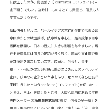
に献上したのが、南蛮菓子【 confeito( コンフェイト)＝
金平糖 】でした。当時甘いものはとても貴重で、信長も大
変喜んだようです。
織田信長といえば、パールイデアの本社所在地でもある岐
阜県ゆかりの戦国武将。岐阜城を中心に、経済政策や軍事
戦略を展開し、日本の歴史に大きな影響を与えました。現
在も岐阜県には信長の足跡が多く残り、観光や文化面で重
要な役割を果たしています。岐阜と、信長と、金平
糖・・・何だか歴史的な縁も感じはじめたこのノベルティ
企画。岐阜県の企業という事もあり、せっかくなら信長が
実際に食したというconfeito( コンフェイト)を使いたい
と考え、日本中を探したところ、大阪八尾市にある金平糖
専門メーカー
大阪糖菓株式会社
様 が「信長の金平糖」を
再現・販売されているとの事。快くご協力いただき、実際