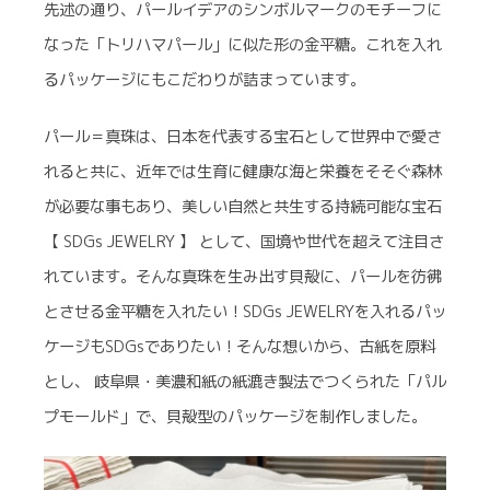
先述の通り、パールイデアのシンボルマークのモチーフに
なった「トリハマパール」に似た形の金平糖。これを入れ
るパッケージにもこだわりが詰まっています。
パール＝真珠は、日本を代表する宝石として世界中で愛さ
れると共に、近年では生育に健康な海と栄養をそそぐ森林
が必要な事もあり、美しい自然と共生する持続可能な宝石
【 SDGs JEWELRY 】 として、国境や世代を超えて注目さ
れています。そんな真珠を生み出す貝殻に、パールを彷彿
とさせる金平糖を入れたい！SDGs JEWELRYを入れるパッ
ケージもSDGsでありたい！そんな想いから、古紙を原料
とし、 岐阜県・美濃和紙の紙漉き製法でつくられた「パル
プモールド」で、貝殻型のパッケージを制作しました。