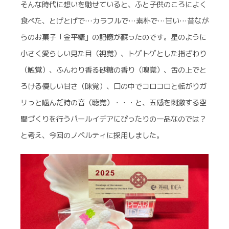
そんな時代に想いを馳せていると、ふと子供のころによく
食べた、とげとげで…カラフルで…素朴で…甘い…昔なが
らのお菓子「金平糖」の記憶が蘇ったのです。星のように
小さく愛らしい見た目（視覚）、トゲトゲとした指ざわり
（触覚）、ふんわり香る砂糖の香り（嗅覚）、舌の上でと
ろける優しい甘さ（味覚）、口の中でコロコロと転がりガ
リっと噛んだ時の音（聴覚）・・・と、五感を刺激する空
間づくりを行うパールイデアにぴったりの一品なのでは？
と考え、今回のノベルティに採用しました。