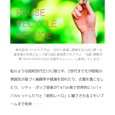
株式会社パールイデアは、 SDGs 達成に貢献するために様々な
参加者が主体となって取り組む参加型プログラム 「大阪･関西万
博 TEAM EXPO 2025 共創チャレンジ」に参加しています。
私のような昭和世代だけに限らず、Z世代までもが昭和の
雰囲気が息づく純喫茶や銭湯を訪れたり、古着を着こなし
たり、シティ・ポップ音楽がTikTok発で世界的にリバイ
バルヒットしたりと「昭和レトロ」に魅了されるエモいブ
ームまで到来・・・