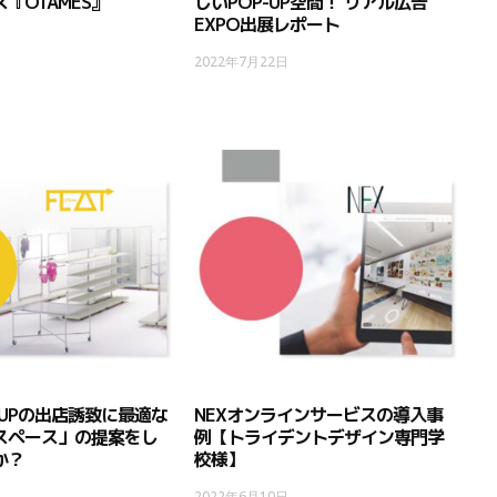
『OTAMES』
しいPOP-UP空間！ リアル広告
EXPO出展レポート
日
2022年7月22日
 UPの出店誘致に最適な
NEXオンラインサービスの導入事
スペース」の提案をし
例【トライデントデザイン専門学
か？
校様】
日
2022年6月10日