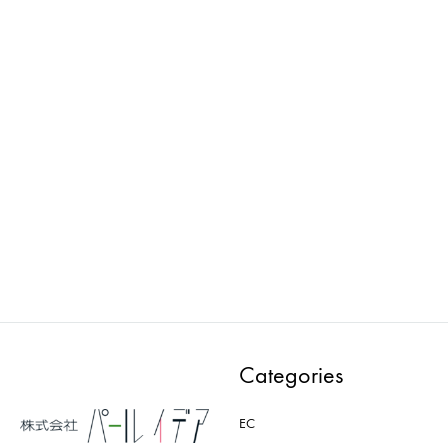
loose : マネキン
Wellness : マネキン
PWAA501E-EF
PMAA301E-EF
ADD
ADD
TO
TO
WISHLIST
WISH
Categories
EC