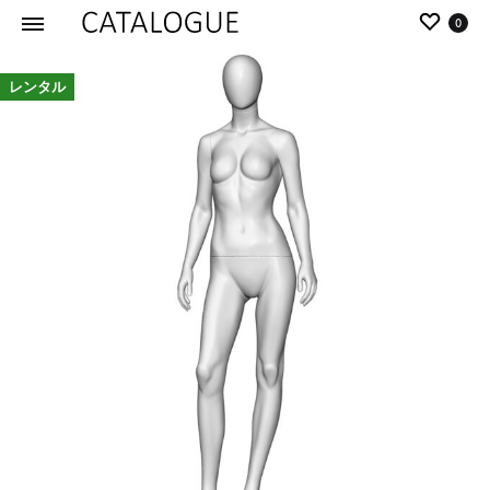
0
カ
パ
レンタル
タ
ー
ロ
ル
グ
イ
|
デ
パ
ア
ー
の
ル
商
イ
品
デ
を
ア
カ
タ
ロ
グ