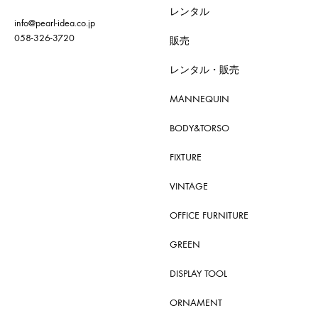
レンタル
info@pearl-idea.co.jp
058-326-3720
販売
レンタル・販売
MANNEQUIN
BODY&TORSO
FIXTURE
VINTAGE
OFFICE FURNITURE
GREEN
DISPLAY TOOL
ORNAMENT