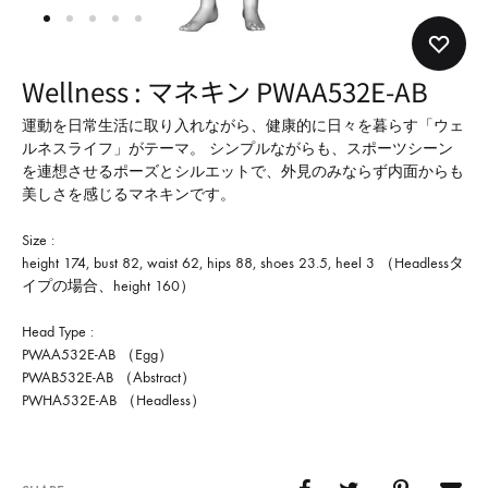
形
式
で
Wellness : マネキン PWAA532E-AB
ご
紹
運動を日常生活に取り入れながら、健康的に日々を暮らす「ウェ
ルネスライフ」がテーマ。 シンプルながらも、スポーツシーン
介
を連想させるポーズとシルエットで、外見のみならず内面からも
し
美しさを感じるマネキンです。
て
Size :
い
height 174, bust 82, waist 62, hips 88, shoes 23.5, heel 3 （Headlessタ
ま
イプの場合、height 160）
す
Head Type :
PWAA532E-AB （Egg）
PWAB532E-AB （Abstract）
PWHA532E-AB （Headless）