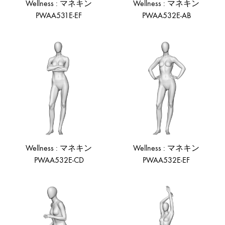
Wellness : マネキン
Wellness : マネキン
PWAA531E-EF
PWAA532E-AB
ADD
AD
TO
TO
WISHLIST
WIS
Wellness : マネキン
Wellness : マネキン
PWAA532E-CD
PWAA532E-EF
ADD
AD
TO
TO
WISHLIST
WIS