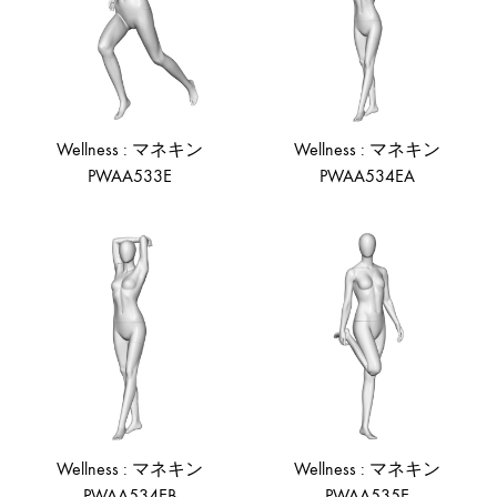
Wellness : マネキン
Wellness : マネキン
PWAA533E
PWAA534EA
ADD
AD
TO
TO
WISHLIST
WIS
Wellness : マネキン
Wellness : マネキン
PWAA534EB
PWAA535E