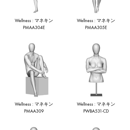
Wellness : マネキン
Wellness : マネキン
PMAA304E
PMAA305E
ADD
AD
TO
TO
WISHLIST
WIS
Wellness : マネキン
Wellness : マネキン
PMAA309
PWBA531-CD
ADD
AD