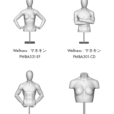
TO
TO
WISHLIST
WIS
Wellness : マネキン
Wellness : マネキン
PWBA531-EF
PMBA301-CD
ADD
AD
TO
TO
WISHLIST
WIS