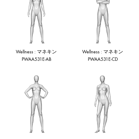
形
式
で
ご
紹
介
Wellness : マネキン
Wellness : マネキン
し
PWAA531E-AB
PWAA531E-CD
て
い
ま
ADD
AD
TO
TO
す
WISHLIST
WIS