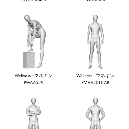
ADD
AD
TO
TO
WISHLIST
WIS
Wellness : マネキン
Wellness : マネキン
PWAA539
PMAA301E-AB
ADD
AD
TO
TO
WISHLIST
WIS