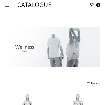
0
カ
パ
タ
ー
ロ
ル
グ
イ
|
デ
パ
ア
ー
の
ル
商
イ
品
デ
を
ア
カ
26 Products
タ
ロ
グ