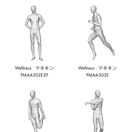
ADD
AD
TO
TO
WISHLIST
WIS
Wellness : マネキン
Wellness : マネキン
PMAA302E-EF
PMAA303E
ADD
AD
TO
TO
WISHLIST
WIS