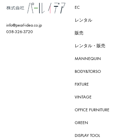
EC
レンタル
info@pearl-idea.co.jp
058-326-3720
販売
レンタル・販売
MANNEQUIN
BODY&TORSO
FIXTURE
VINTAGE
OFFICE FURNITURE
GREEN
DISPLAY TOOL