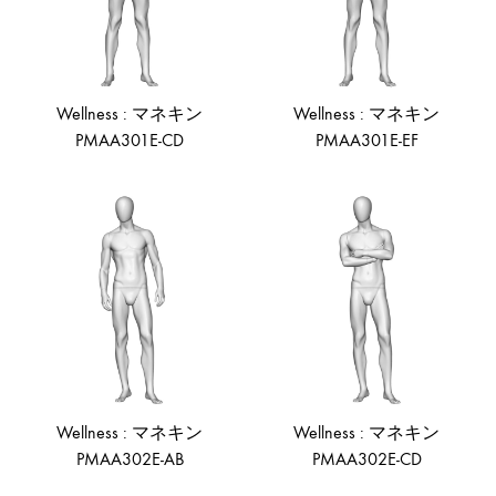
Wellness : マネキン
Wellness : マネキン
PMAA301E-CD
PMAA301E-EF
ADD
AD
TO
TO
WISHLIST
WIS
Wellness : マネキン
Wellness : マネキン
PMAA302E-AB
PMAA302E-CD