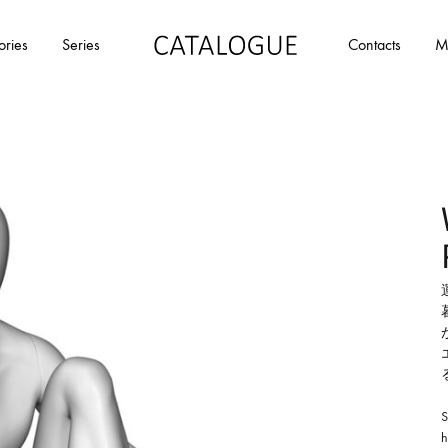
ories
Series
Contacts
M
カ
パ
タ
ー
ロ
ル
グ
イ
|
デ
パ
ア
ー
の
ル
商
イ
品
デ
を
ア
カ
タ
ロ
S
h
グ