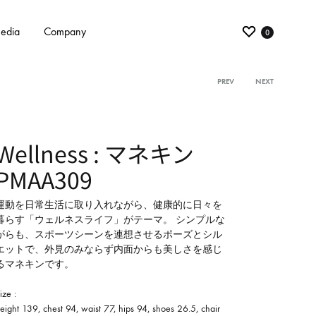
edia
Company
0
PREV
NEXT
Product
navigati
Wellness : マネキン
PMAA309
運動を日常生活に取り入れながら、健康的に日々を
暮らす「ウェルネスライフ」がテーマ。 シンプルな
がらも、スポーツシーンを連想させるポーズとシル
エットで、外見のみならず内面からも美しさを感じ
るマネキンです。
ize :
eight 139, chest 94, waist 77, hips 94, shoes 26.5, chair