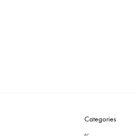
ess : マネキン PWAA532E-CD
loose : マネキン PWAA503
ADD
TO
WISHLIST
Categories
EC