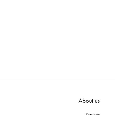
E-AD
loose : マネキン PWAA502E-AB
W
ADD
ADD
TO
TO
WISHLIST
WISHLIST
About us
Company