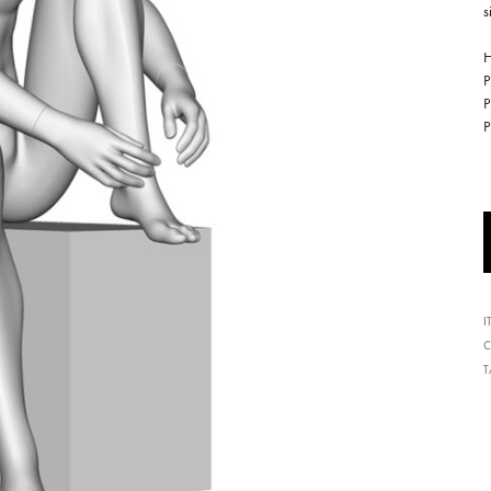
形
式
H
で
ご
紹
介
し
て
い
ま
I
す
C