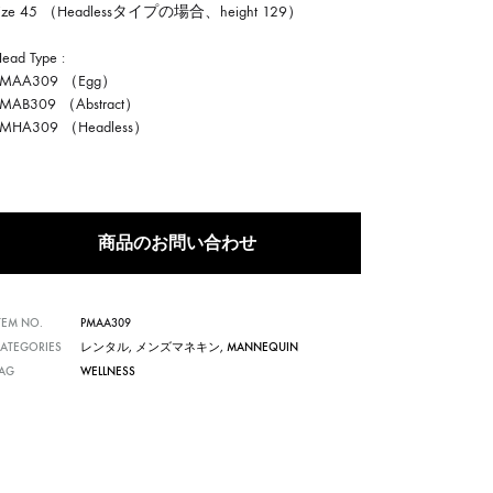
size 45 （Headlessタイプの場合、height 129）
ead Type :
PMAA309 （Egg）
PMAB309 （Abstract）
PMHA309 （Headless）
商品のお問い合わせ
TEM NO.
PMAA309
ATEGORIES
レンタル
,
メンズマネキン
,
MANNEQUIN
TAG
WELLNESS