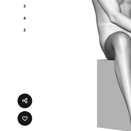
3
4
5
ADD