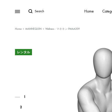
Home
Categ
Home
MANNEQUIN
Wellness : マネキン PMAA309
レンタル
1
2