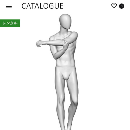
0
カ
パ
レンタル
タ
ー
ロ
ル
グ
イ
|
デ
パ
ア
ー
の
ル
商
イ
品
デ
を
ア
カ
タ
ロ
グ