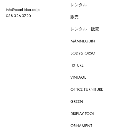
レンタル
info@pearl-idea.co.jp
058-326-3720
販売
レンタル・販売
MANNEQUIN
BODY&TORSO
FIXTURE
VINTAGE
OFFICE FURNITURE
GREEN
DISPLAY TOOL
ORNAMENT