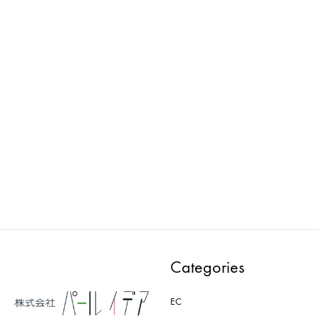
loose : マネキン
Wellness : マネキン
PWAA502E-AB
PWAA535E
ADD
ADD
TO
TO
WISHLIST
WISH
Categories
EC