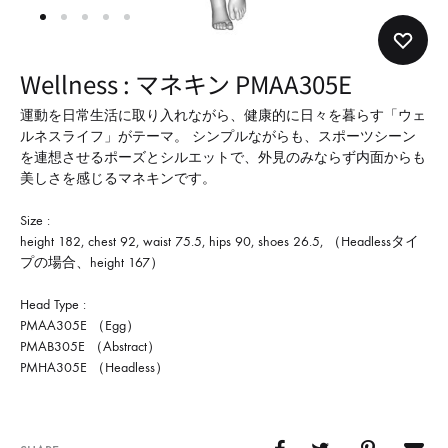
形
式
で
Wellness : マネキン PMAA305E
ご
紹
運動を日常生活に取り入れながら、健康的に日々を暮らす「ウェ
ルネスライフ」がテーマ。 シンプルながらも、スポーツシーン
介
を連想させるポーズとシルエットで、外見のみならず内面からも
し
美しさを感じるマネキンです。
て
Size :
い
height 182, chest 92, waist 75.5, hips 90, shoes 26.5, （Headlessタイ
ま
プの場合、height 167）
す
Head Type :
PMAA305E （Egg）
PMAB305E （Abstract）
PMHA305E （Headless）