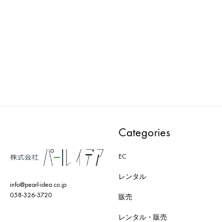
AXRO : MODEL-010-BK
AXRO : MODEL-008-WH
ADD
ADD
TO
TO
WISHLIST
WISH
Categories
EC
レンタル
info@pearl-idea.co.jp
058-326-3720
販売
レンタル・販売