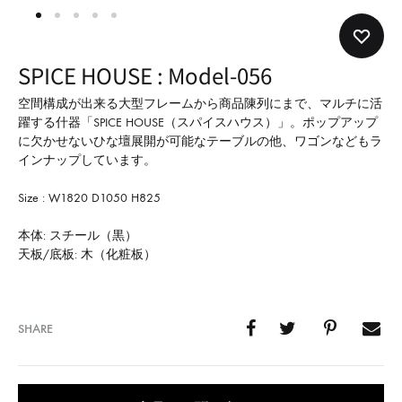
形
式
で
SPICE HOUSE : Model-056
ご
紹
空間構成が出来る大型フレームから商品陳列にまで、マルチに活
躍する什器「SPICE HOUSE（スパイスハウス）」。ポップアップ
介
に欠かせないひな壇展開が可能なテーブルの他、ワゴンなどもラ
し
インナップしています。
て
Size : W1820 D1050 H825
い
ま
本体: スチール（黒）
す
天板/底板: 木（化粧板）
SHARE