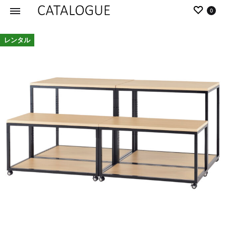
0
カ
パ
レンタル
タ
ー
ロ
ル
グ
イ
|
デ
パ
ア
ー
の
ル
商
イ
品
デ
を
ア
カ
タ
ロ
グ