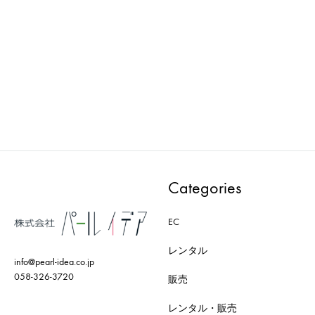
AXRO : MODEL-004-WH
AXRO : MODEL-001-BK
ADD
ADD
TO
TO
WISHLIST
WISH
Categories
EC
レンタル
info@pearl-idea.co.jp
058-326-3720
販売
レンタル・販売