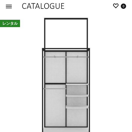
0
カ
パ
レンタル
タ
ー
ロ
ル
グ
イ
|
デ
パ
ア
ー
の
ル
商
イ
品
デ
を
ア
カ
タ
ロ
グ