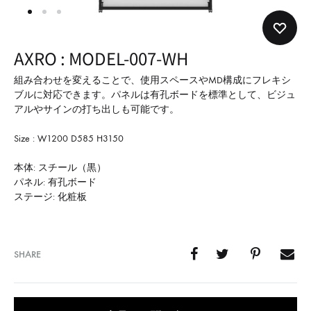
形
式
で
AXRO : MODEL-007-WH
ご
紹
組み合わせを変えることで、使用スペースやMD構成にフレキシ
ブルに対応できます。パネルは有孔ボードを標準として、ビジュ
介
アルやサインの打ち出しも可能です。
し
て
Size : W1200 D585 H3150
い
本体: スチール（黒）
ま
パネル: 有孔ボード
す
ステージ: 化粧板
SHARE