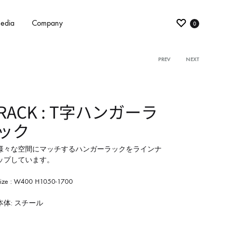
edia
Company
0
PREV
NEXT
Product
navigati
RACK : T字ハンガーラ
ック
様々な空間にマッチするハンガーラックをラインナ
ップしています。
Size : W400 H1050-1700
本体: スチール