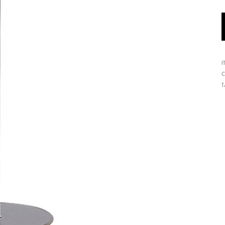
形
式
で
ご
I
紹
C
介
し
て
い
ま
す