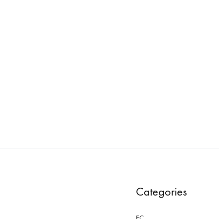
AXRO : MODEL-007-BK
AXRO : MODEL-010-
ADD
TO
WISHLIST
Categories
EC