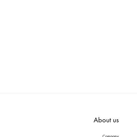
WH
AXRO : MODEL-002-WD
ADD
ADD
TO
TO
WISHLIST
WISHLIST
About us
Company