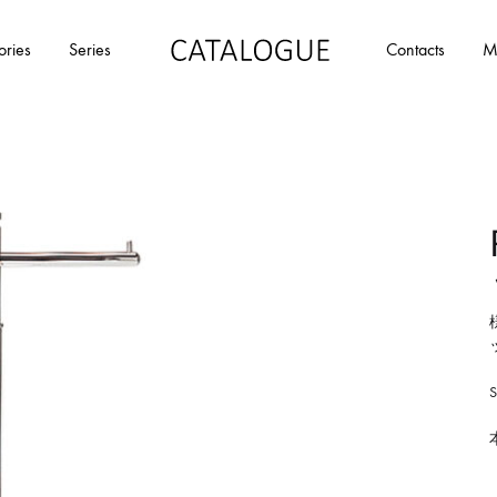
ories
Series
Contacts
M
カ
パ
タ
ー
ロ
ル
グ
イ
|
デ
パ
ア
ー
の
ル
商
イ
品
デ
を
ア
カ
タ
ロ
グ