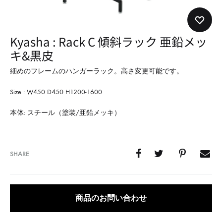
形
式
で
Kyasha : Rack C 傾斜ラック 亜鉛メッ
ご
キ&黒皮
紹
介
細めのフレームのハンガーラック。高さ変更可能です。
し
Size : W450 D450 H1200-1600
て
い
本体: スチール（塗装/亜鉛メッキ）
ま
す
SHARE
商品のお問い合わせ