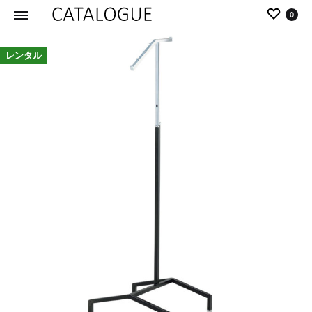
0
カ
パ
レンタル
タ
ー
ロ
ル
グ
イ
|
デ
パ
ア
ー
の
ル
商
イ
品
デ
を
ア
カ
タ
ロ
グ