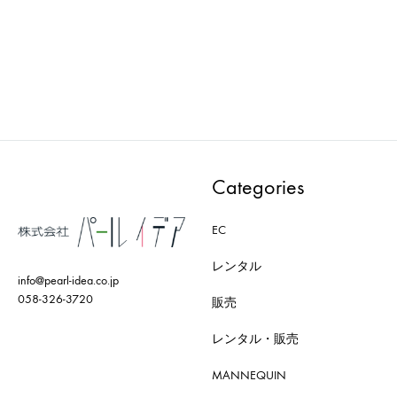
AXRO : MODEL-006-BK
AXRO : MODEL-010-BK
ADD
ADD
TO
TO
WISHLIST
WISH
Categories
EC
レンタル
info@pearl-idea.co.jp
058-326-3720
販売
レンタル・販売
MANNEQUIN