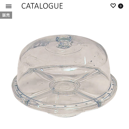
0
販売
カ
パ
タ
ー
ロ
ル
グ
イ
|
デ
パ
ア
ー
の
ル
商
イ
品
デ
を
ア
カ
タ
ロ
グ