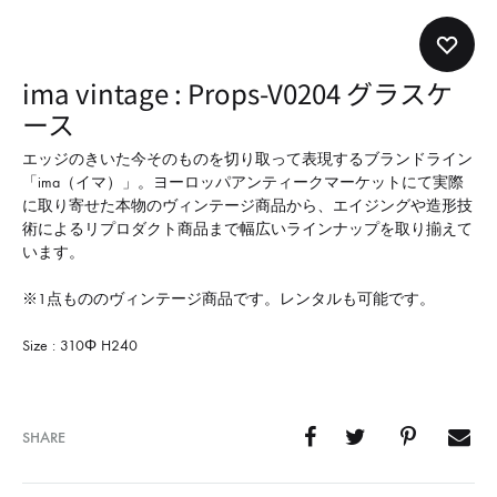
形
式
で
ima vintage : Props-V0204 グラスケ
ご
ース
紹
介
エッジのきいた今そのものを切り取って表現するブランドライン
「ima（イマ）」。ヨーロッパアンティークマーケットにて実際
し
に取り寄せた本物のヴィンテージ商品から、エイジングや造形技
て
術によるリプロダクト商品まで幅広いラインナップを取り揃えて
い
います。
ま
※1点もののヴィンテージ商品です。レンタルも可能です。
す
Size : 310Φ H240
SHARE