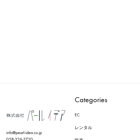
ima vintage : Props-V0208
ima vintage : Props-V0074C
i
飾り付きガラス瓶
管楽器
ADD
ADD
TO
TO
WISHLIST
WISH
Categories
EC
レンタル
info@pearl-idea.co.jp
058-326-3720