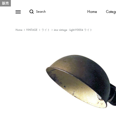
販売
Home
Categ
Home
VINTAGE
ライト
ima vintage : Light-V0004 ライト