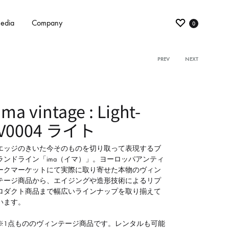
edia
Company
0
PREV
NEXT
Product
navigati
ima vintage : Light-
V0004 ライト
エッジのきいた今そのものを切り取って表現するブ
ランドライン「ima（イマ）」。ヨーロッパアンティ
ークマーケットにて実際に取り寄せた本物のヴィン
テージ商品から、エイジングや造形技術によるリプ
ロダクト商品まで幅広いラインナップを取り揃えて
います。
※1点もののヴィンテージ商品です。レンタルも可能