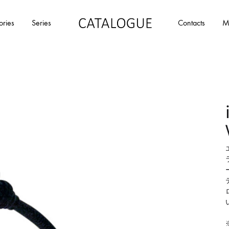
ories
Series
Contacts
M
カ
パ
タ
ー
ロ
ル
グ
イ
|
デ
パ
ア
ー
の
ル
商
イ
品
デ
を
ア
カ
タ
ロ
グ