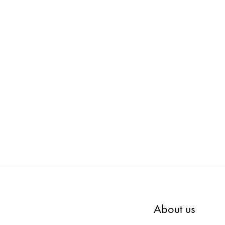
ima vintage : Chest-V0020(チェスト)
ima 
ADD
ADD
TO
TO
WISHLIST
WISHLIST
About us