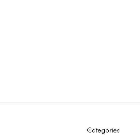
tage : Props-V0005 トレイ／スタ
ドレッシー
ンプケース
ADD
TO
WISHLIST
Categories