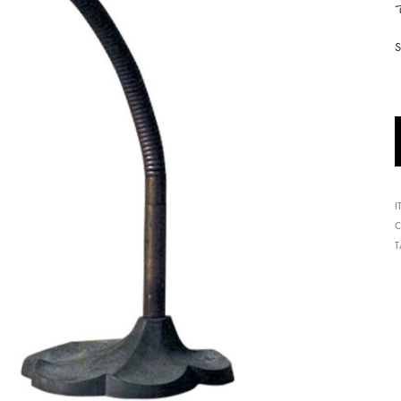
形
式
で
ご
紹
介
し
て
I
い
C
ま
す