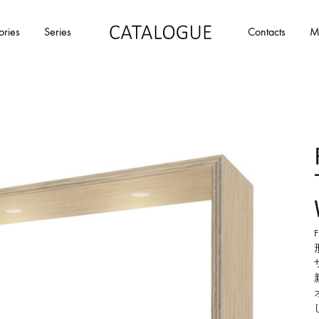
ories
Series
Contacts
M
カ
パ
タ
ー
ロ
ル
グ
イ
|
デ
パ
ア
ー
の
ル
商
イ
品
デ
を
ア
カ
タ
ロ
グ