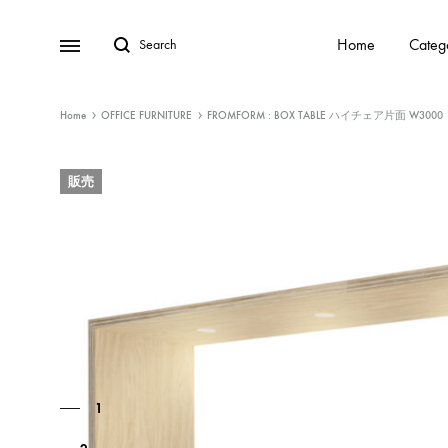
Home
Categ
Home
OFFICE FURNITURE
FROMFORM : BOX TABLE ハイチェア片面 W3000
販売
1