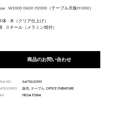
Size : W3000 D600 H2000（テーブル天板H1000）
本体 : 木（クリア仕上げ）
脚 : スチール（メラミン焼付）
商品のお問い合わせ
TEM NO.
041700-21095
ATEGORIES
販売
,
テーブル
,
OFFICE FURNITURE
TAG
FROM FORM