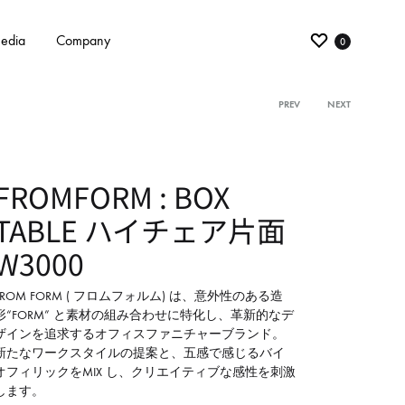
edia
Company
0
PREV
NEXT
Product
navigati
FROMFORM : BOX
TABLE ハイチェア片面
W3000
FROM FORM ( フロムフォルム) は、意外性のある造
形“FORM” と素材の組み合わせに特化し、革新的なデ
ザインを追求するオフィスファニチャーブランド。
新たなワークスタイルの提案と、五感で感じるバイ
オフィリックをMIX し、クリエイティブな感性を刺激
します。