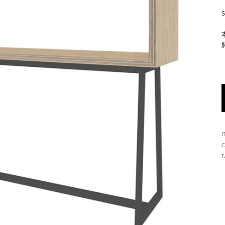
形
式
で
ご
紹
介
し
て
い
I
ま
C
す