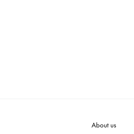
FROMFORM : LAMP SHADE TABLE
FRO
 ローチェア
ADD
TO
ADD
WISHLIST
TO
WISHLIST
About us