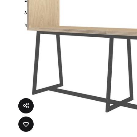
2
3
4
ADD