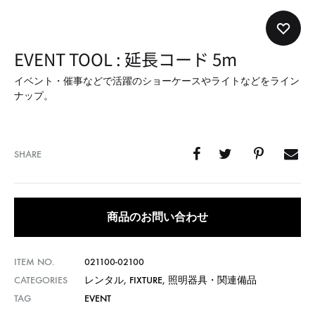
形
式
で
EVENT TOOL : 延長コード 5m
ご
紹
イベント・催事などで活躍のショーケースやライトなどをライン
ナップ。
介
し
て
SHARE
い
ま
す
商品のお問い合わせ
ITEM NO.
021100-02100
CATEGORIES
レンタル
,
FIXTURE
,
照明器具・関連備品
TAG
EVENT