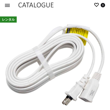
0
カ
パ
レンタル
タ
ー
ロ
ル
グ
イ
|
デ
パ
ア
ー
の
ル
商
イ
品
デ
を
ア
カ
タ
ロ
グ