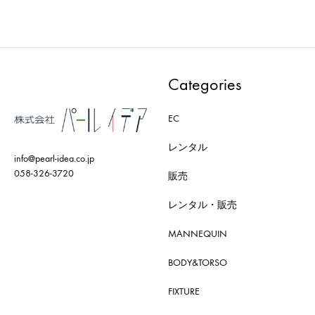
TO
TO
WISHLIST
WISH
Categories
EC
レンタル
info@pearl-idea.co.jp
058-326-3720
販売
レンタル・販売
MANNEQUIN
BODY&TORSO
FIXTURE