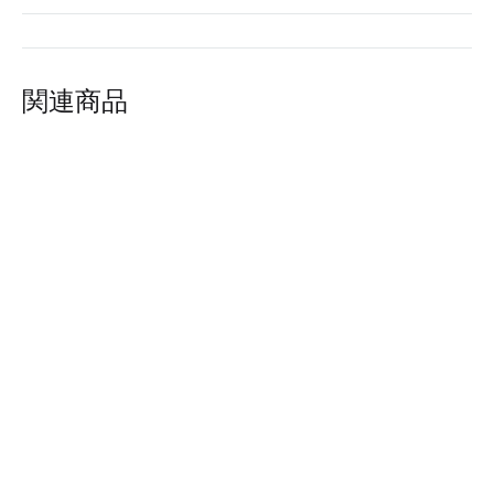
関連商品
AXRO : MODEL-005-WD
AXRO : MODEL-004-WH
ADD
ADD