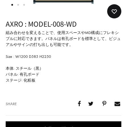
形
式
で
AXRO : MODEL-008-WD
ご
紹
組み合わせを変えることで、使用スペースやMD構成にフレキシ
ブルに対応できます。パネルは有孔ボードを標準として、ビジュ
介
アルやサインの打ち出しも可能です。
し
て
Size : W1200 D585 H2250
い
本体: スチール（黒）
ま
パネル: 有孔ボード
す
ステージ: 化粧板
SHARE