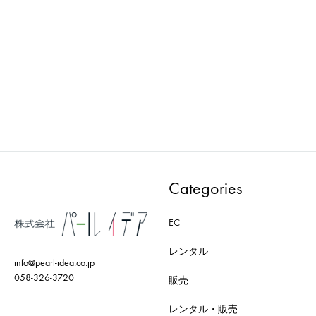
AXRO : MODEL-003-WH
AXRO : MODEL-011-BK
ADD
ADD
TO
TO
WISHLIST
WISH
Categories
EC
レンタル
info@pearl-idea.co.jp
058-326-3720
販売
レンタル・販売