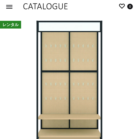
0
カ
パ
レンタル
タ
ー
ロ
ル
グ
イ
|
デ
パ
ア
ー
の
ル
商
イ
品
デ
を
ア
カ
タ
ロ
グ