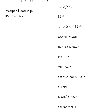
レンタル
info@pearl-idea.co.jp
058-326-3720
販売
レンタル・販売
MANNEQUIN
BODY&TORSO
FIXTURE
VINTAGE
OFFICE FURNITURE
GREEN
DISPLAY TOOL
ORNAMENT