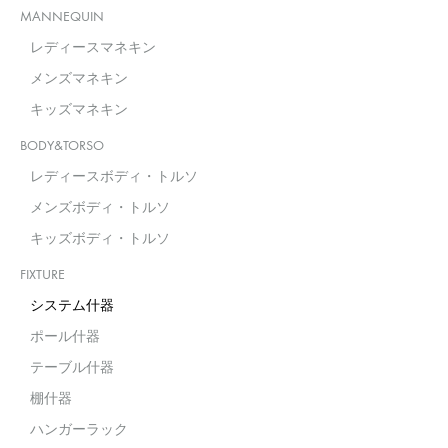
MANNEQUIN
レディースマネキン
メンズマネキン
キッズマネキン
BODY&TORSO
レディースボディ・トルソ
メンズボディ・トルソ
キッズボディ・トルソ
FIXTURE
システム什器
ポール什器
テーブル什器
棚什器
ハンガーラック