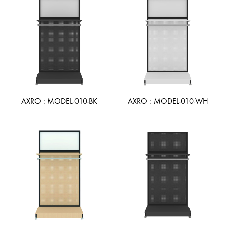
TO
TO
WISHLIST
WIS
AXRO : MODEL-010-BK
AXRO : MODEL-010-WH
ADD
AD
TO
TO
WISHLIST
WIS