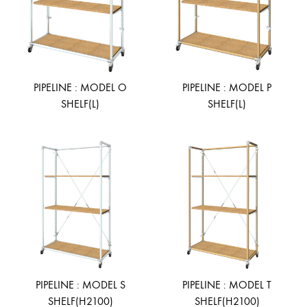
PIPELINE : MODEL O
PIPELINE : MODEL P
SHELF(L)
SHELF(L)
ADD
AD
TO
TO
WISHLIST
WIS
PIPELINE : MODEL S
PIPELINE : MODEL T
SHELF(H2100)
SHELF(H2100)