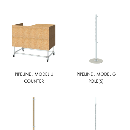
ADD
AD
TO
TO
WISHLIST
WIS
PIPELINE : MODEL U
PIPELINE : MODEL G
COUNTER
POLE(S)
ADD
AD
TO
TO
WISHLIST
WIS