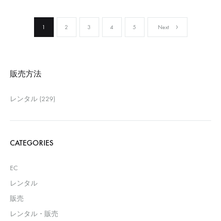
WISHLIST
WIS
1
2
3
4
5
Next
販売方法
レンタル
(229)
CATEGORIES
EC
レンタル
販売
レンタル・販売