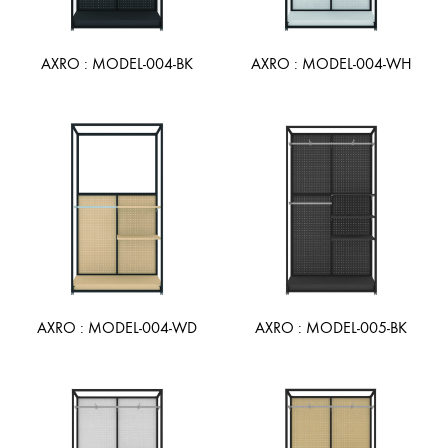
AXRO : MODEL-004-BK
AXRO : MODEL-004-WH
ADD
AD
TO
TO
WISHLIST
WIS
AXRO : MODEL-004-WD
AXRO : MODEL-005-BK
ADD
AD
TO
TO
WISHLIST
WIS