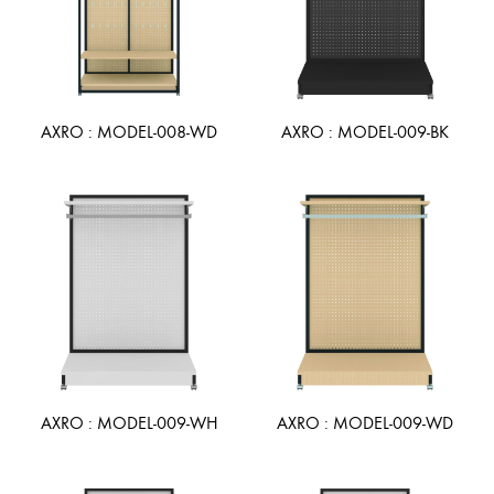
AXRO : MODEL-008-WD
AXRO : MODEL-009-BK
ADD
AD
TO
TO
WISHLIST
WIS
AXRO : MODEL-009-WH
AXRO : MODEL-009-WD
ADD
AD