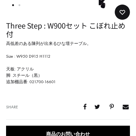
形
式
で
Three Step : W900セット こぼれ止め
ご
付
紹
介
高低差のある陳列が出来るひな壇テーブル。
し
Size : W950 D915 H1112
て
い
天板: アクリル
脚: スチール（黒）
ま
追加棚品番: 021700-16601
す
SHARE
商品のお問い合わせ