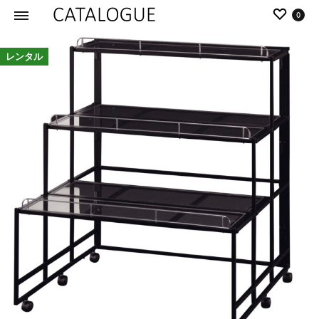
0
カ
パ
レンタル
タ
ー
ロ
ル
グ
イ
|
デ
パ
ア
ー
の
ル
商
イ
品
デ
を
ア
カ
タ
ロ
グ