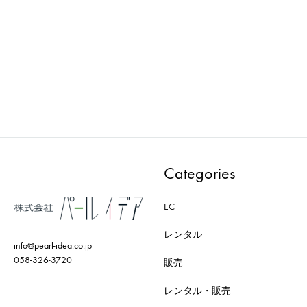
AXRO : MODEL-006-BK
AXRO : MODEL-009-WH
ADD
ADD
TO
TO
WISHLIST
WISH
Categories
EC
レンタル
info@pearl-idea.co.jp
058-326-3720
販売
レンタル・販売