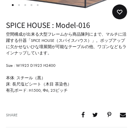
形
式
で
SPICE HOUSE : Model-016
ご
紹
空間構成が出来る大型フレームから商品陳列にまで、マルチに活
躍する什器「SPICE HOUSE（スパイスハウス）」。ポップアップ
介
に欠かせないひな壇展開が可能なテーブルの他、ワゴンなどもラ
し
インナップしています。
て
Size : W1925 D1925 H2400
い
ま
本体: スチール（黒）
す
床: 長尺塩ビシート（木目 茶染色）
有孔ボード: H1500, Φ6, 25ピッチ
SHARE