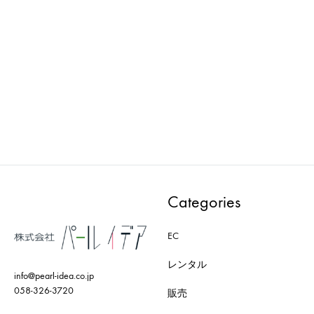
AXRO : MODEL-004-BK
AXRO : MODEL-010-WH
ADD
ADD
TO
TO
WISHLIST
WISH
Categories
EC
レンタル
info@pearl-idea.co.jp
058-326-3720
販売