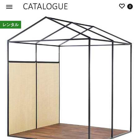
0
カ
パ
レンタル
タ
ー
ロ
ル
グ
イ
|
デ
パ
ア
ー
の
ル
商
イ
品
デ
を
ア
カ
タ
ロ
グ