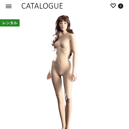
0
カ
パ
レンタル
タ
ー
ロ
ル
グ
イ
|
デ
パ
ア
ー
の
ル
商
イ
品
デ
を
ア
カ
タ
ロ
グ