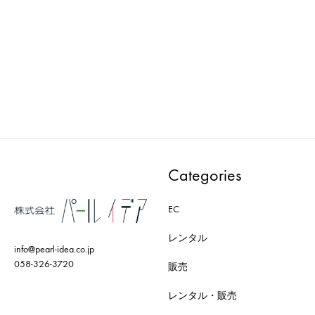
loose : マネキン
loose : マネキン
PWAA501E-A2B2
PWAA501E-GB2
ADD
ADD
TO
TO
WISHLIST
WISH
Categories
EC
レンタル
info@pearl-idea.co.jp
058-326-3720
販売
レンタル・販売