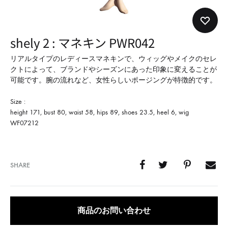
形
式
で
shely 2 : マネキン PWR042
ご
紹
リアルタイプのレディースマネキンで、ウィッグやメイクのセレ
クトによって、ブランドやシーズンにあった印象に変えることが
介
可能です。腕の流れなど、女性らしいポージングが特徴的です。
し
て
Size :
height 171, bust 80, waist 58, hips 89, shoes 23.5, heel 6, wig
い
WF07212
ま
す
SHARE
商品のお問い合わせ