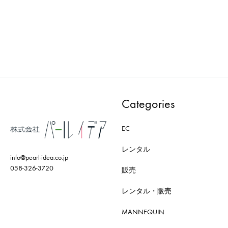
AXRO : MODEL-002-BK
AXRO : MODEL-005-BK
ADD
ADD
TO
TO
WISHLIST
WISH
Categories
EC
レンタル
info@pearl-idea.co.jp
058-326-3720
販売
レンタル・販売
MANNEQUIN