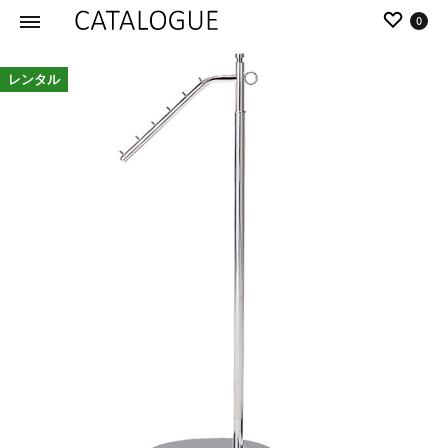
0
カ
パ
レンタル
タ
ー
ロ
ル
グ
イ
|
デ
パ
ア
ー
の
ル
商
イ
品
デ
を
ア
カ
タ
ロ
グ