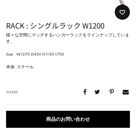
形
式
で
RACK : シングルラック W1200
ご
紹
様々な空間にマッチするハンガーラックをラインナップしていま
す。
介
し
Size : W1270 D450 H1130-1700
て
本体: スチール
い
ま
す
SHARE
商品のお問い合わせ