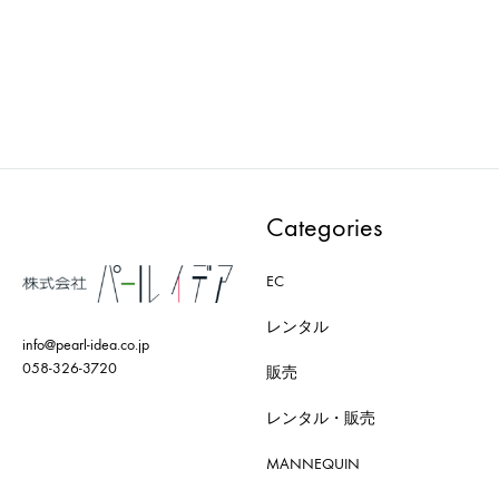
AXRO : MODEL-002-BK
AXRO : MODEL-006-WD
ADD
ADD
TO
TO
WISHLIST
WISH
Categories
EC
レンタル
info@pearl-idea.co.jp
058-326-3720
販売
レンタル・販売
MANNEQUIN