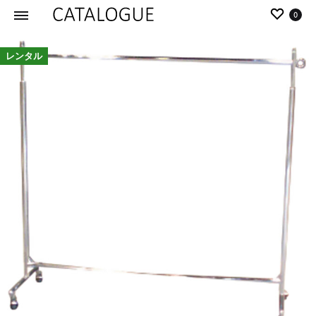
0
カ
パ
レンタル
タ
ー
ロ
ル
グ
イ
|
デ
パ
ア
ー
の
ル
商
イ
品
デ
を
ア
カ
タ
ロ
グ