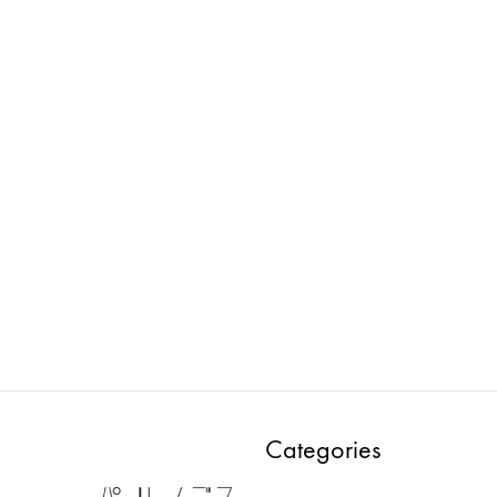
Wellness : マネキン
loose : マネキン
PMAA302E-EF
PWAA502E-GD2
ADD
ADD
TO
TO
WISHLIST
WISH
Categories