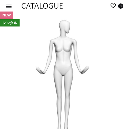
0
販売
NEW
カ
パ
レンタル
タ
ー
ロ
ル
グ
イ
|
デ
パ
ア
ー
の
ル
商
イ
品
デ
を
ア
カ
タ
ロ
グ