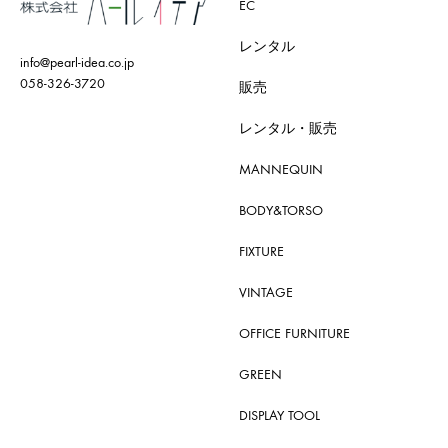
EC
レンタル
info@pearl-idea.co.jp
058-326-3720
販売
レンタル・販売
MANNEQUIN
BODY&TORSO
FIXTURE
VINTAGE
OFFICE FURNITURE
GREEN
DISPLAY TOOL