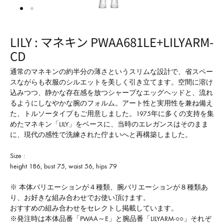
形
式
で
LILY : マネキン PWAA681LE+LILYARM-
ご
CD
紹
介
通常のマネキンの約半分の薄さというスリムな設計で、省スペー
スながらも衣服のシルエットを美しく引き立てます。空間に溶け
し
込みつつ、静かな存在感を放つシャープなエッグヘッドと、流れ
て
るようにしなやかな腕のフォルム。アート性と実用性を兼ね備え
い
た、トルソータイプもご用意しました。1975年に多くの支持を集
めたマネキン「LILY」をベースに、当時のエレガンスはそのまま
ま
に、現代の感性で洗練された佇まいへと再構築しました。
す
Size :
height 186, bust 75, waist 56, hips 79
※ 本体バリエーションが４種類、腕バリエーションが８種類あ
り、お好きな組み合わせでお使い頂けます。
おすすめの組み合わせをセレクトし掲載しています。
※発注時は本体品番「PWAA～E」と腕品番「LILYARM-○○」それぞ