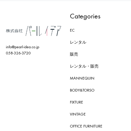
Categories
EC
レンタル
info@pearl-idea.co.jp
058-326-3720
販売
レンタル・販売
MANNEQUIN
BODY&TORSO
FIXTURE
VINTAGE
OFFICE FURNITURE