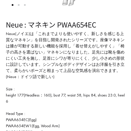
形
式
で
Neue : マネキン PWAA654EC
ご
紹
Neue(ノイエ)は「これまでよりも使いやすく、新しさを感じる上
質なマネキン」を目指し開発されたシリーズです。座像マネキン
介
は膝が可動する新しい機能を採用し「着せ替えがしやすく」「椅
し
子の高さを選ばない」マネキンになりました。足先には靴を傷め
て
にくい工夫を施し、足首にシワが寄りにくく、少し小さめの形状
に設計しています。シンプルなボディデザインはお洋服を引き立
い
て、柔らかいポーズと相まって上品な空気感を演出できます。
ま
(Neue：ドイツ語で新しい)
す
Size :
height 177(Headless：160), bust 77, waist 58, hips 84, shoes 23.0, heel
6
Head Type :
PWAA654EC(Egg)
PWAA654EW1(Egg, Wood Arm)