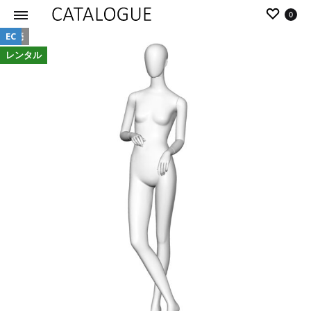
0
販売
EC
カ
パ
レンタル
タ
ー
ロ
ル
グ
イ
|
デ
パ
ア
ー
の
ル
商
イ
品
デ
を
ア
カ
タ
ロ
グ