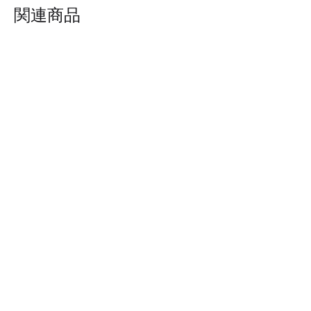
関連商品
AILY : マネキン PWBB031B
Half Body : PMBA071A
ADD
ADD
TO
TO
WISHLIST
WISH