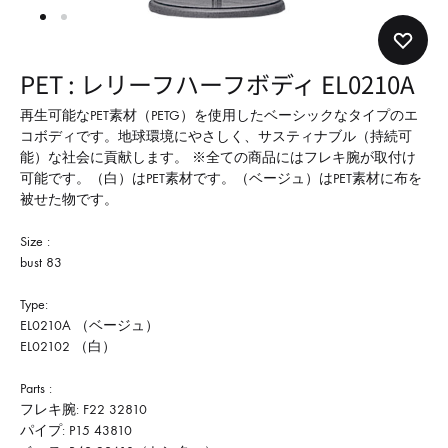
形
式
で
PET : レリーフハーフボディ EL0210A
ご
紹
再生可能なPET素材（PETG）を使用したベーシックなタイプのエ
コボディです。地球環境にやさしく、サスティナブル（持続可
介
能）な社会に貢献します。 ※全ての商品にはフレキ腕が取付け
し
可能です。（白）はPET素材です。（ベージュ）はPET素材に布を
て
被せた物です。
い
Size :
ま
bust 83
す
Type:
EL0210A （ベージュ）
EL02102 （白）
Parts :
フレキ腕: F22 32810
パイプ: P15 43810