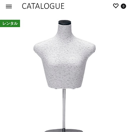
0
カ
パ
レンタル
タ
ー
ロ
ル
グ
イ
|
デ
パ
ア
ー
の
ル
商
イ
品
デ
を
ア
カ
タ
ロ
グ