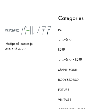
Categories
EC
レンタル
info@pearl-idea.co.jp
058-326-3720
販売
レンタル・販売
MANNEQUIN
BODY&TORSO
FIXTURE
VINTAGE