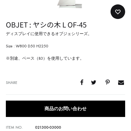
形
式
で
OBJET : ヤシの木 L OF-45
ご
紹
ディスプレイに使用できるオブジェシリーズ。
介
Size : W800 D50 H2250
し
て
※別途、ベース（B3）を使用しています。
い
ま
す
SHARE
商品のお問い合わせ
ITEM NO.
021300-03000