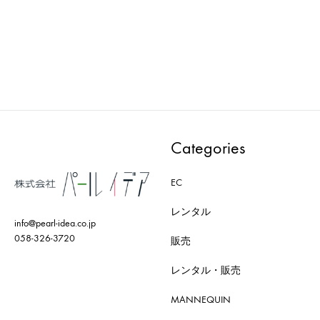
ADD
ADD
TO
TO
WISHLIST
WISH
Categories
EC
レンタル
info@pearl-idea.co.jp
058-326-3720
販売
レンタル・販売
MANNEQUIN