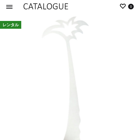
0
カ
パ
レンタル
タ
ー
ロ
ル
グ
イ
|
デ
パ
ア
ー
の
ル
商
イ
品
デ
を
ア
カ
タ
ロ
グ