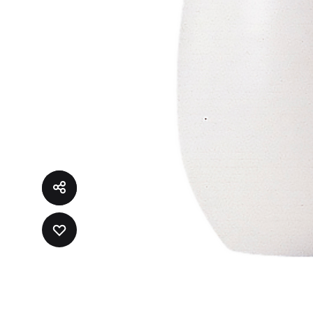
ADD
TO
WISHLIST