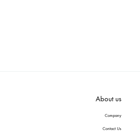
10-1A11
OBJET : サイコロ S OF-02
We
ADD
ADD
TO
TO
WISHLIST
WISHLIST
About us
Company
Contact Us