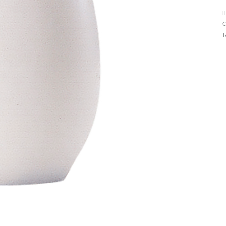
形
I
C
式
で
ご
紹
介
し
て
い
ま
す