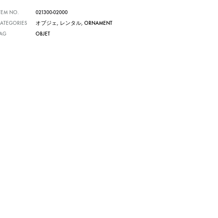
TEM NO.
021300-02000
ATEGORIES
オブジェ
,
レンタル
,
ORNAMENT
TAG
OBJET