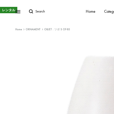
レンタル
Home
Categ
Home
ORNAMENT
OBJET : ツボ S OF-85