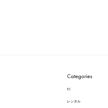
ess : マネキン PWAA531E-CD
OBJET : アンティーク自転車 K
ADD
TO
WISHLIST
Categories
EC
レンタル