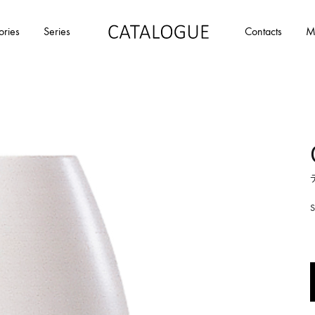
ories
Series
Contacts
M
カ
パ
タ
ー
ロ
ル
グ
イ
|
デ
パ
ア
ー
の
ル
商
イ
品
デ
を
ア
カ
タ
ロ
グ