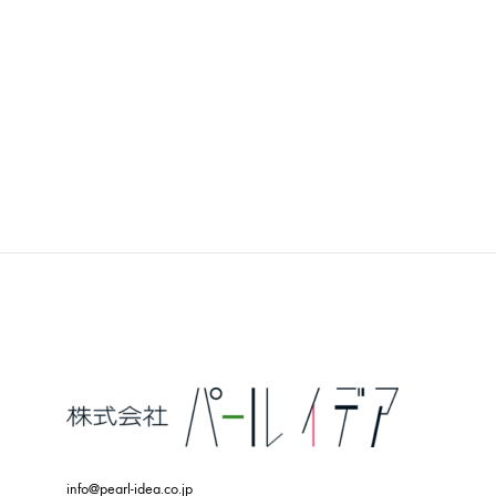
Wellness : マネキン PWAA532E-CD
Welln
ADD
TO
WISHLIST
info@pearl-idea.co.jp