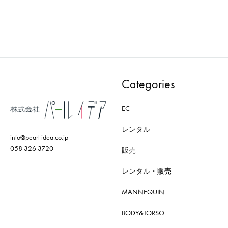
ADD
ADD
TO
TO
WISHLIST
WISH
Categories
EC
レンタル
info@pearl-idea.co.jp
058-326-3720
販売
レンタル・販売
MANNEQUIN
BODY&TORSO