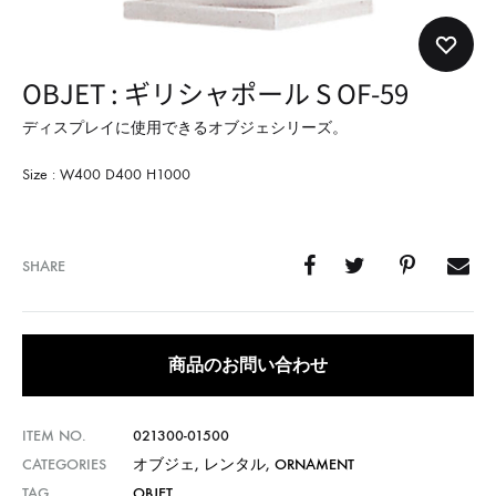
形
式
で
OBJET : ギリシャポール S OF-59
ご
紹
ディスプレイに使用できるオブジェシリーズ。
介
Size : W400 D400 H1000
し
て
い
SHARE
ま
す
商品のお問い合わせ
ITEM NO.
021300-01500
CATEGORIES
オブジェ
,
レンタル
,
ORNAMENT
TAG
OBJET