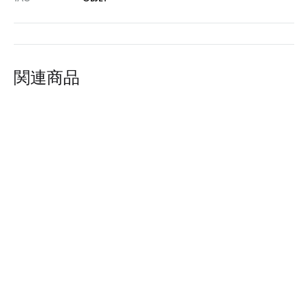
関連商品
Wellness : マネキン
OBJET : サーフボード OF-
PMAA301E-EF
23