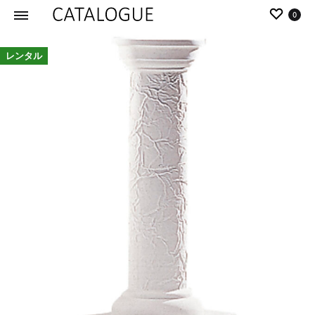
0
カ
パ
レンタル
タ
ー
ロ
ル
グ
イ
|
デ
パ
ア
ー
の
ル
商
イ
品
デ
を
ア
カ
タ
ロ
グ