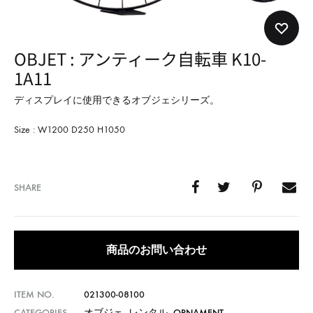
形
式
で
OBJET : アンティーク自転車 K10-
ご
1A11
紹
介
ディスプレイに使用できるオブジェシリーズ。
し
Size : W1200 D250 H1050
て
い
ま
SHARE
す
商品のお問い合わせ
ITEM NO.
021300-08100
CATEGORIES
オブジェ
,
レンタル
,
ORNAMENT