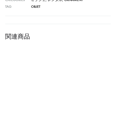
TAG
OBJET
関連商品
Wellness : マネキン
OBJET : ツボ M-2 OF-52
PWAA532E-CD