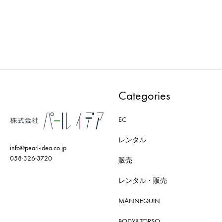
ADD
ADD
TO
TO
WISH
WISHLIST
Categories
EC
レンタル
info@pearl-idea.co.jp
058-326-3720
販売
レンタル・販売
MANNEQUIN
BODY&TORSO