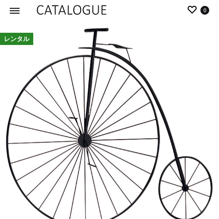
0
カ
パ
レンタル
タ
ー
ロ
ル
グ
イ
|
デ
パ
ア
ー
の
ル
商
イ
品
デ
を
ア
カ
タ
ロ
グ