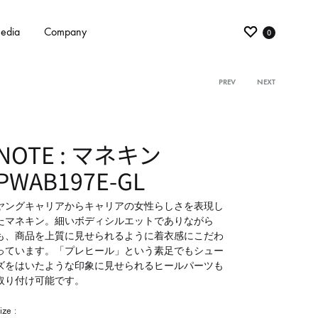
edia
Company
0
PREV
NEXT
Product
navigati
NOTE : マネキン
PWAB197E-GL
ヤングキャリアからキャリアの女性らしさを表現し
たマネキン。細いボディシルエットでありながら
も、商品を上質に見せられるように着衣感にこだわ
っています。「プレヒール」という素足でもシュー
ズをはいたような印象に見せられるヒールパーツも
取り付け可能です。
ize :