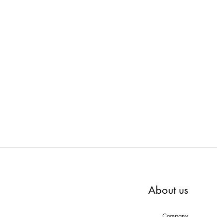
303E
Wellness : マネキン PMAA309
l
ADD
ADD
TO
TO
WISHLIST
WISHLIST
About us
Company