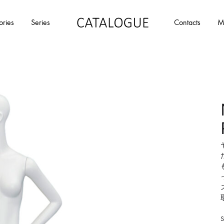
ories
Series
Contacts
M
カ
パ
タ
ー
ロ
ル
グ
イ
|
デ
パ
ア
ー
の
ル
商
イ
品
デ
を
ア
カ
タ
ロ
S
グ