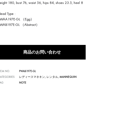
eight 180, bust 76, waist 56, hips 84, shoes 23.5, heel 8
ead Type :
PWAA197E-GL （Egg）
PWAB197E-GL （Abstract）
商品のお問い合わせ
TEM NO.
PWAB197E-GL
ATEGORIES
レディースマネキン
,
レンタル
,
MANNEQUIN
TAG
NOTE