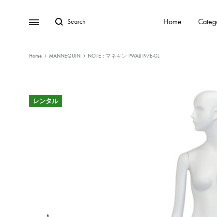
Home
Categ
Home
MANNEQUIN
NOTE : マネキン PWAB197E-GL
レンタル