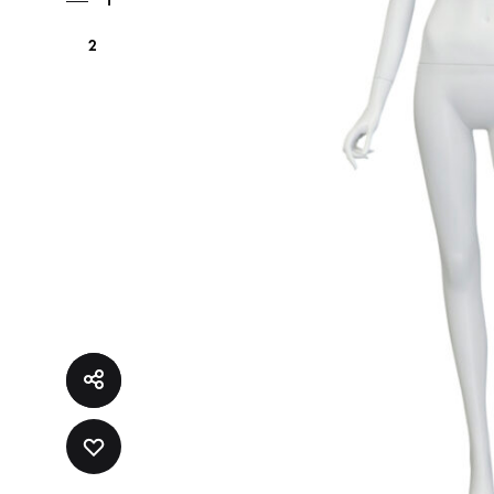
1
2
ADD