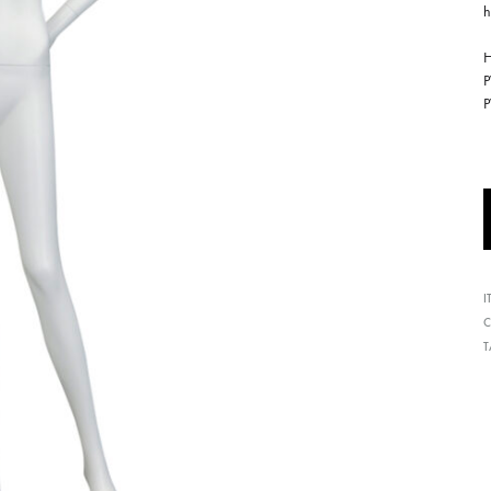
h
形
式
H
で
ご
紹
介
し
て
い
I
ま
C
す