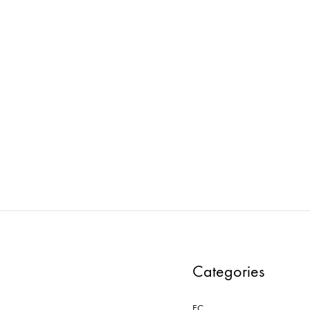
lness : マネキン PMAA304E
Wellness : マネキン PMAA
ADD
TO
WISHLIST
Categories
EC