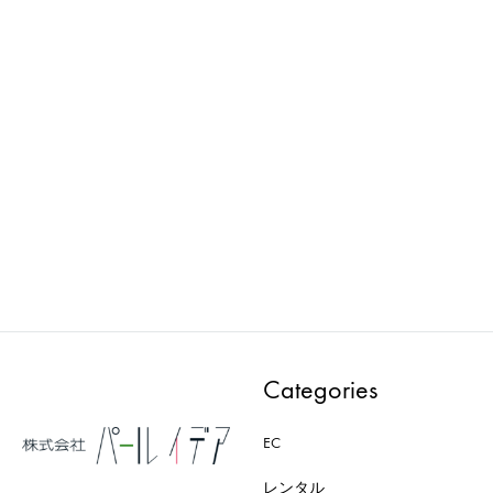
Wellness : マネキン
Wellness : マネキン
PMAA305E
PMAA302E-CD
ADD
ADD
TO
TO
WISHLIST
WISH
Categories
EC
レンタル