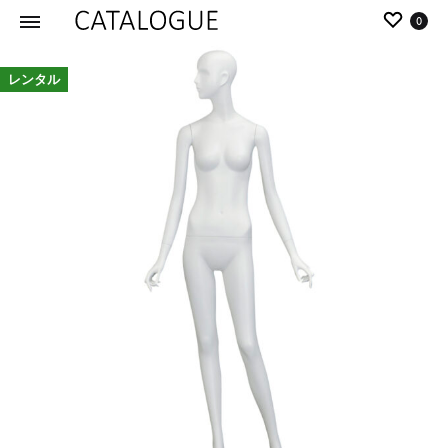
0
カ
パ
レンタル
タ
ー
ロ
ル
グ
イ
|
デ
パ
ア
ー
の
ル
商
イ
品
デ
を
ア
カ
タ
ロ
グ