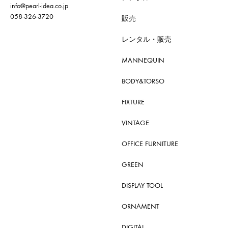
info@pearl-idea.co.jp
058-326-3720
販売
レンタル・販売
MANNEQUIN
BODY&TORSO
FIXTURE
VINTAGE
OFFICE FURNITURE
GREEN
DISPLAY TOOL
ORNAMENT
DIGITAL