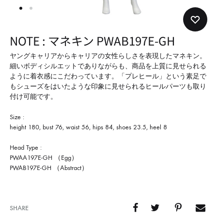
形
式
で
NOTE : マネキン PWAB197E-GH
ご
紹
ヤングキャリアからキャリアの女性らしさを表現したマネキン。
細いボディシルエットでありながらも、商品を上質に見せられる
介
ように着衣感にこだわっています。「プレヒール」という素足で
し
もシューズをはいたような印象に見せられるヒールパーツも取り
て
付け可能です。
い
Size :
ま
height 180, bust 76, waist 56, hips 84, shoes 23.5, heel 8
す
Head Type :
PWAA197E-GH （Egg）
PWAB197E-GH （Abstract）
SHARE