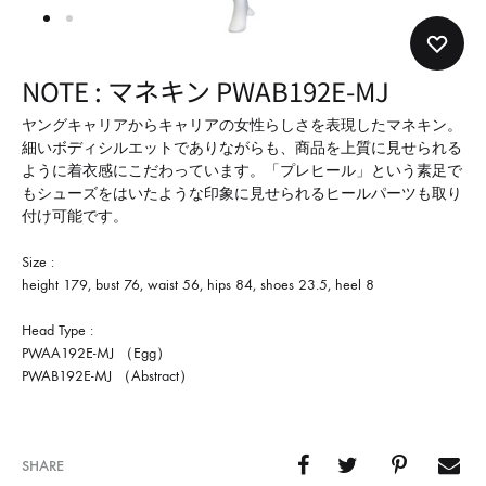
形
式
で
NOTE : マネキン PWAB192E-MJ
ご
紹
ヤングキャリアからキャリアの女性らしさを表現したマネキン。
細いボディシルエットでありながらも、商品を上質に見せられる
介
ように着衣感にこだわっています。「プレヒール」という素足で
し
もシューズをはいたような印象に見せられるヒールパーツも取り
て
付け可能です。
い
Size :
ま
height 179, bust 76, waist 56, hips 84, shoes 23.5, heel 8
す
Head Type :
PWAA192E-MJ （Egg）
PWAB192E-MJ （Abstract）
SHARE