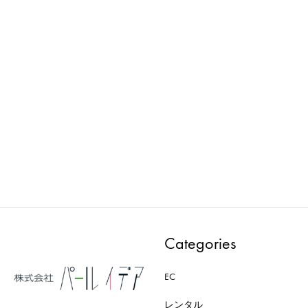
Wellness : マネキン
loose : マネキン
PWAA532E-CD
PWAA503E-AD
ADD
ADD
TO
TO
WISHLIST
WISH
Categories
EC
レンタル