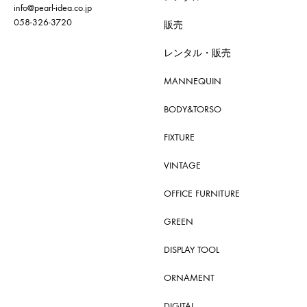
info@pearl-idea.co.jp
058-326-3720
販売
レンタル・販売
MANNEQUIN
BODY&TORSO
FIXTURE
VINTAGE
OFFICE FURNITURE
GREEN
DISPLAY TOOL
ORNAMENT
DIGITAL