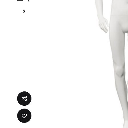
1
2
ADD