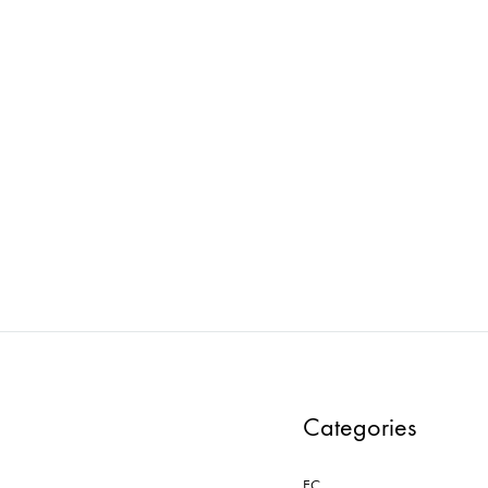
e : マネキン PWAA502E-GD2
loose : マネキン PWAA502
ADD
TO
WISHLIST
Categories
EC