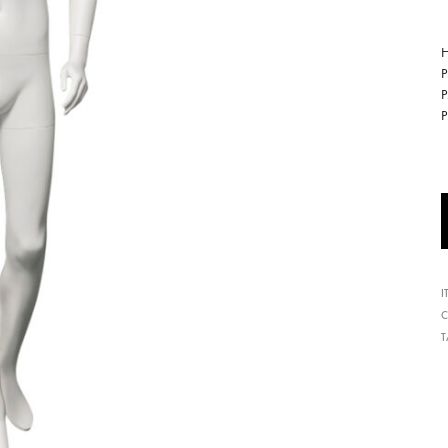
形
式
H
で
ご
紹
介
し
て
い
ま
I
す
C