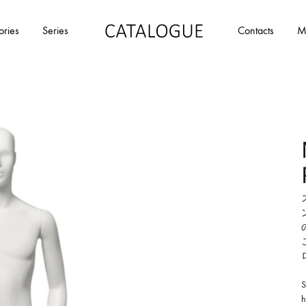
ories
Series
Contacts
M
カ
パ
タ
ー
ロ
ル
グ
イ
|
デ
パ
ア
ー
の
ル
商
イ
品
デ
を
ア
カ
タ
ロ
S
h
グ