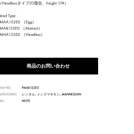
（Headlessタイプの場合、height 174）
ead Type :
PMAA152ED （Egg）
PMAB152ED （Abstract）
PMHA152ED （Headless）
商品のお問い合わせ
TEM NO.
PMAB152ED
ATEGORIES
レンタル
,
メンズマネキン
,
MANNEQUIN
TAG
NOTE