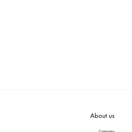
E-AB
Wellness : マネキン PWAA534EA
We
ADD
ADD
TO
TO
WISHLIST
WISHLIST
About us
Company