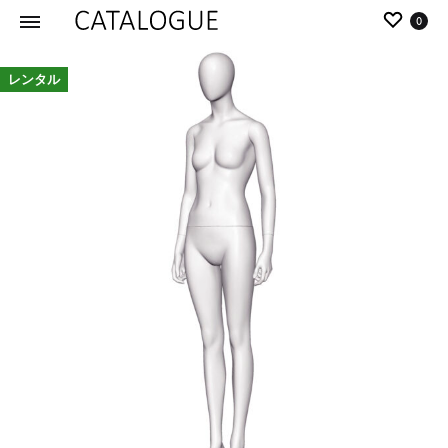
0
カ
パ
レンタル
タ
ー
ロ
ル
グ
イ
|
デ
パ
ア
ー
の
ル
商
イ
品
デ
を
ア
カ
タ
ロ
グ