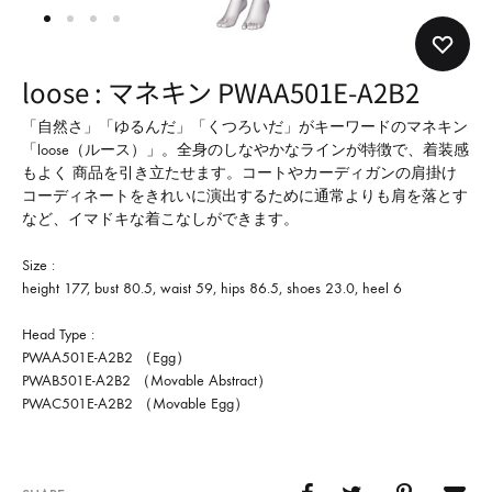
形
式
で
loose : マネキン PWAA501E-A2B2
ご
紹
「自然さ」「ゆるんだ」「くつろいだ」がキーワードのマネキン
「loose（ルース）」。全身のしなやかなラインが特徴で、着装感
介
もよく 商品を引き立たせます。コートやカーディガンの肩掛け
し
コーディネートをきれいに演出するために通常よりも肩を落とす
て
など、イマドキな着こなしができます。
い
Size :
ま
height 177, bust 80.5, waist 59, hips 86.5, shoes 23.0, heel 6
す
Head Type :
PWAA501E-A2B2 （Egg）
PWAB501E-A2B2 （Movable Abstract）
PWAC501E-A2B2 （Movable Egg）