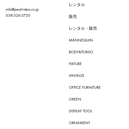
レンタル
info@pearl-idea.co.jp
058-326-3720
販売
レンタル・販売
MANNEQUIN
BODY&TORSO
FIXTURE
VINTAGE
OFFICE FURNITURE
GREEN
DISPLAY TOOL
ORNAMENT