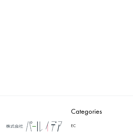
Wellness : マネキン
Wellness : マネキン
PWAA534EB
PWAA533E
ADD
ADD
TO
TO
WISHLIST
WISH
Categories
EC