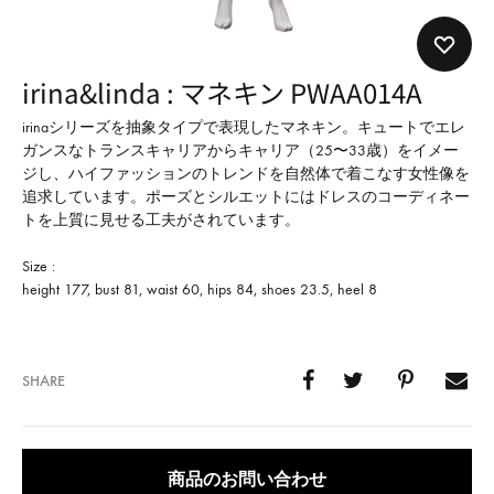
形
式
で
irina&linda : マネキン PWAA014A
ご
紹
irinaシリーズを抽象タイプで表現したマネキン。キュートでエレ
ガンスなトランスキャリアからキャリア（25〜33歳）をイメー
介
ジし、ハイファッションのトレンドを自然体で着こなす女性像を
し
追求しています。ポーズとシルエットにはドレスのコーディネー
て
トを上質に見せる工夫がされています。
い
Size :
ま
height 177, bust 81, waist 60, hips 84, shoes 23.5, heel 8
す
SHARE
商品のお問い合わせ