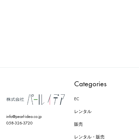
Wellness : マネキン
Wellness : マネキン
PWAA532E-CD
PWAA534EB
ADD
ADD
TO
TO
WISHLIST
WISH
Categories
EC
レンタル
info@pearl-idea.co.jp
058-326-3720
販売
レンタル・販売