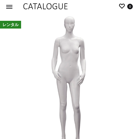
0
カ
パ
レンタル
タ
ー
ロ
ル
グ
イ
|
デ
パ
ア
ー
の
ル
商
イ
品
デ
を
ア
カ
タ
ロ
グ