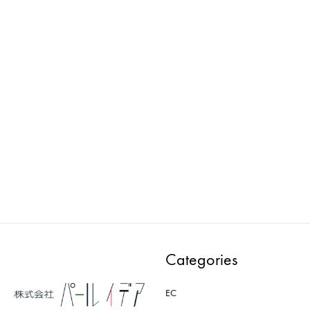
Wellness : マネキン
Wellness : マネキン
PWAA531E-EF
PMAA301E-CD
ADD
ADD
TO
TO
WISHLIST
WISH
Categories
EC