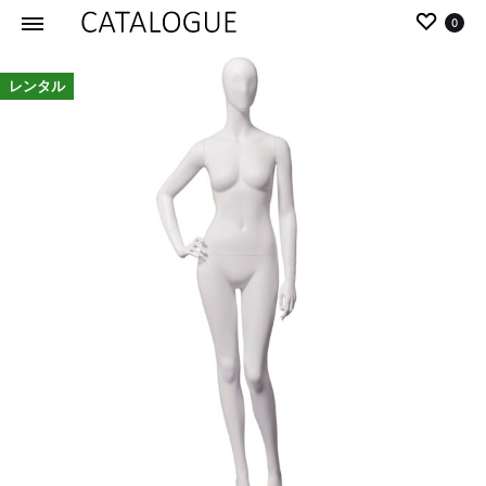
0
カ
パ
レンタル
タ
ー
ロ
ル
グ
イ
|
デ
パ
ア
ー
の
ル
商
イ
品
デ
を
ア
カ
タ
ロ
グ