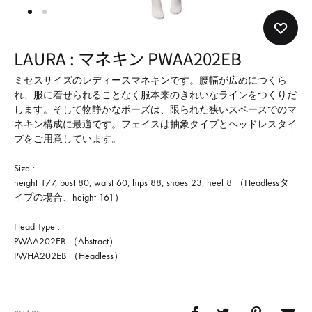
形
式
で
LAURA : マネキン PWAA202EB
ご
紹
ミセスサイズのレディースマネキンです。腰幅が広めにつくら
れ、服に着せられることなく服本来のきれいなラインをつくりだ
介
します。そして物静かなポーズは、限られた狭いスペースでのマ
し
ネキン構成に最適です。フェイスは抽象タイプとヘッドレスタイ
て
プをご用意しています。
い
Size :
ま
height 177, bust 80, waist 60, hips 88, shoes 23, heel 8 （Headlessタ
す
イプの場合、height 161）
Head Type :
PWAA202EB （Abstract）
PWHA202EB （Headless）