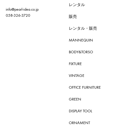
レンタル
info@pearl-idea.co.jp
058-326-3720
販売
レンタル・販売
MANNEQUIN
BODY&TORSO
FIXTURE
VINTAGE
OFFICE FURNITURE
GREEN
DISPLAY TOOL
ORNAMENT