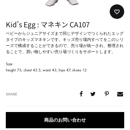
形
式
で
Kid’s Egg : マネキン CA107
ご
紹
ベビーからジュニアサイズまで同じデザインでつくられたエッグ
タイプのキッズマネキンです。キッズ売り場内すべてをこのシリ
介
ーズで構成することができるので、売り場が統一され、整理され
し
ることで、買い物しやすい売り場づくりをサポートします。
て
Size :
い
height 73, chest 43.5, waist 43, hips 47, shoes 12
ま
す
SHARE
商品のお問い合わせ