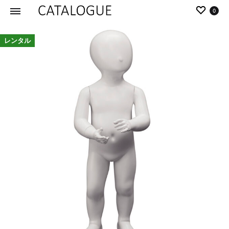
0
カ
パ
レンタル
タ
ー
ロ
ル
グ
イ
|
デ
パ
ア
ー
の
ル
商
イ
品
デ
を
ア
カ
タ
ロ
グ