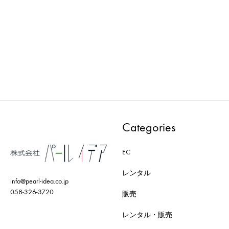
Wellness : マネキン
Wellness : マネキン
PWAA533E
PMAA302E-EF
ADD
ADD
TO
TO
WISHLIST
WISH
Categories
EC
レンタル
info@pearl-idea.co.jp
058-326-3720
販売
レンタル・販売