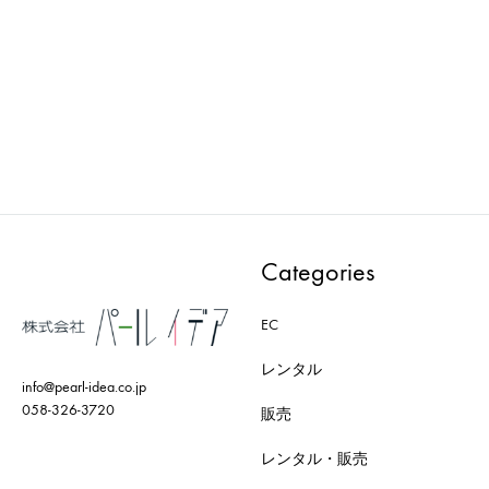
Wellness : マネキン
Wellness : マネキン
PWAA531E-CD
PMAA301E-CD
ADD
ADD
TO
TO
WISHLIST
WISH
Categories
EC
レンタル
info@pearl-idea.co.jp
058-326-3720
販売
レンタル・販売