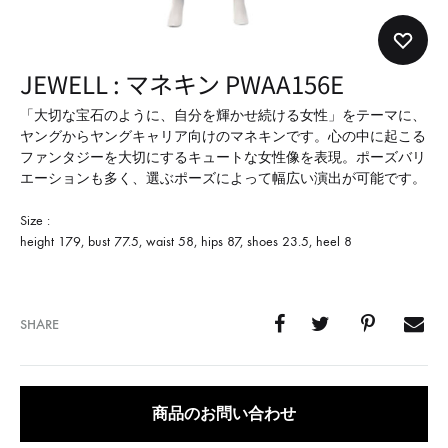
形
式
で
JEWELL : マネキン PWAA156E
ご
紹
「大切な宝石のように、自分を輝かせ続ける女性」をテーマに、
ヤングからヤングキャリア向けのマネキンです。心の中に起こる
介
ファンタジーを大切にするキュートな女性像を表現。ポーズバリ
し
エーションも多く、選ぶポーズによって幅広い演出が可能です。
て
Size :
い
height 179, bust 77.5, waist 58, hips 87, shoes 23.5, heel 8
ま
す
SHARE
商品のお問い合わせ