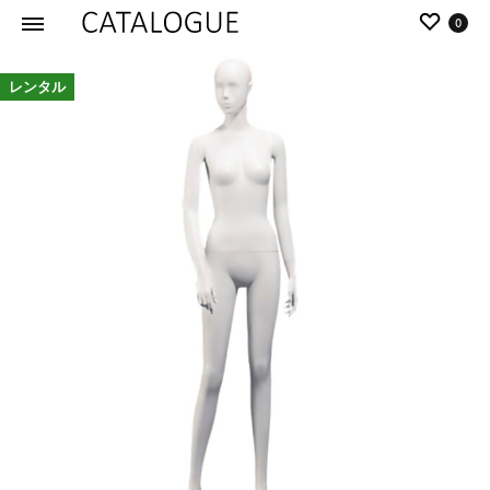
0
カ
パ
レンタル
タ
ー
ロ
ル
グ
イ
|
デ
パ
ア
ー
の
ル
商
イ
品
デ
を
ア
カ
タ
ロ
グ