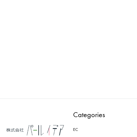
Wellness : マネキン
loose : マネキン
PMAA302E-CD
PWAA503E-AD
ADD
ADD
TO
TO
WISHLIST
WISH
Categories
EC