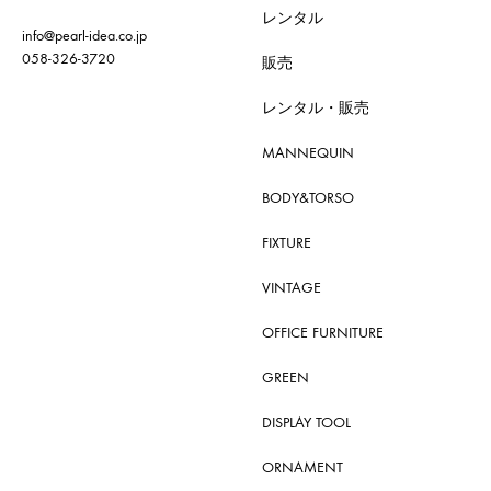
レンタル
info@pearl-idea.co.jp
058-326-3720
販売
レンタル・販売
MANNEQUIN
BODY&TORSO
FIXTURE
VINTAGE
OFFICE FURNITURE
GREEN
DISPLAY TOOL
ORNAMENT