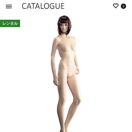
0
カ
パ
レンタル
タ
ー
ロ
ル
グ
イ
|
デ
パ
ア
ー
の
ル
商
イ
品
デ
を
ア
カ
タ
ロ
グ