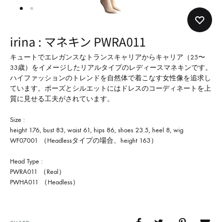
形
式
で
irina : マネキン PWRA011
ご
紹
キュートでエレガンスなトランスキャリアからキャリア（25〜
33歳）をイメージしたリアルタイプのレディースマネキンです。
介
ハイファッションのトレンドを自然体で着こなす女性像を追求し
し
ています。ポーズとシルエットにはドレスのコーディネートを上
て
質に見せる工夫がされています。
い
Size :
ま
height 176, bust 83, waist 61, hips 86, shoes 23.5, heel 8, wig
す
WF07001 （Headlessタイプの場合、height 163）
Head Type :
PWRA011 （Real）
PWHA011 （Headless）