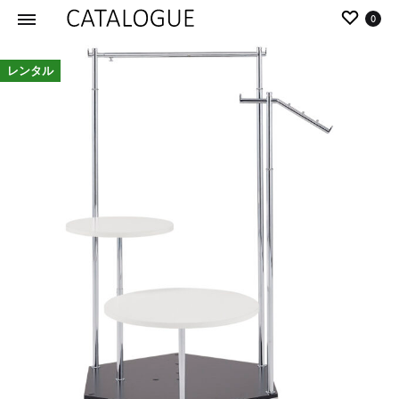
0
カ
パ
レンタル
タ
ー
ロ
ル
グ
イ
|
デ
パ
ア
ー
の
ル
商
イ
品
デ
を
ア
カ
タ
ロ
グ