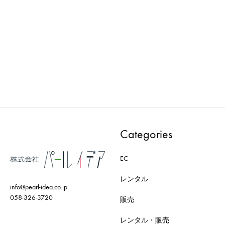
AXRO : MODEL-004-WD
AXRO : MODEL-009-BK
ADD
ADD
TO
TO
WISHLIST
WISH
Categories
EC
レンタル
info@pearl-idea.co.jp
058-326-3720
販売
レンタル・販売