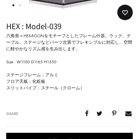
形
式
で
HEX : Model-039
ご
紹
六角形＝HEXAGONをモチーフとしたフレーム什器。ラック、テ
ーブル、ステージなどパーツ次第でフレキシブルに対応し、空間
介
に軽やかなリズム感を生み出します。
し
て
Size : W1100 D1165 H1350
い
ステージフレーム：アルミ
ま
フロア天板：化粧板
す
スリットパイプ：スチール（クローム）
SHARE